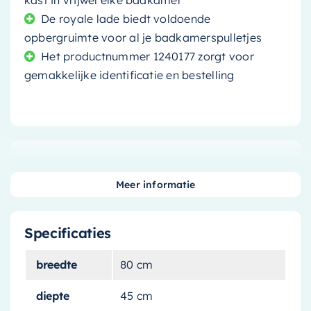
kast in vrijwel elke badkamer
De royale lade biedt voldoende
opbergruimte voor al je badkamerspulletjes
Het productnummer 1240177 zorgt voor
gemakkelijke identificatie en bestelling
Maak uw badkamer compleet met dit stijlvolle,
greeploze wastafelonderkast van
Ink
. De kast,
Meer informatie
met zijn unieke
mat beton groene afwerking
,
brengt zowel functionaliteit als design in uw
Specificaties
badkamer.
breedte
80 cm
Uniek en eigentijds design
diepte
45 cm
De wastafelonderkast onderscheidt zich door