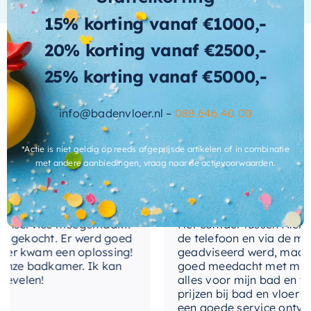
merk dat bekend staat om zijn
materiaal-
kwaliteitsproducten en duurzaamheid. Het
15% korting vanaf €1000,-
Hout gelakt
front
productnummer
1240177
zorgt voor
20% korting vanaf €2500,-
gemakkelijke identificatie en bestelling. Kies
materiaal-
Hout gelakt
25% korting vanaf €5000,-
voor kwaliteit, kies voor deze stijlvolle
kast
wastafelonderkast van Ink.
Wat andere over ons zeggen
uitvoering-
Greeploos
info@badenvloer.nl –
088 646 40 00
handgrepen
*Actie is niet geldig op reeds afgeprijsde artikelen of in combinatie
Cherryl
met andere aanbiedingen, vraag naar de actievoorwaarden.
enservice meegemaakt!
Het contact tussen Alex en i
 gekocht. Er werd goed
de telefoon en via de mail,
r kwam een oplossing!
geadviseerd werd, maar wa
nze badkamer. Ik kan
goed meedacht met mij. Uite
velen!
alles voor mijn bad en toil
prijzen bij bad en vloer bes
een goede service ontvange