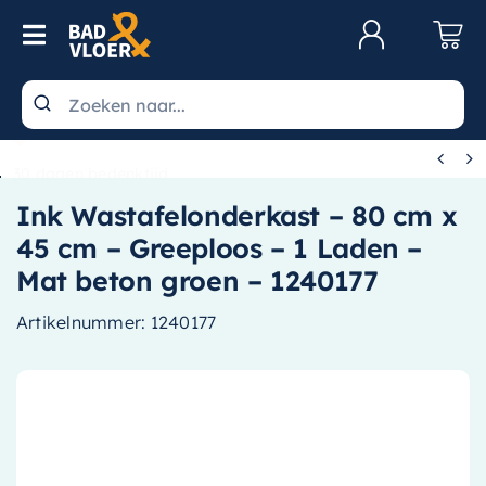
Skip to content
Toggle Navigation
Klantenservice
Wastafels


30 dagen bedenktijd
Toiletten
Ink Wastafelonderkast – 80 cm x
Spiegels
45 cm – Greeploos – 1 Laden –
Kranen
Mat beton groen – 1240177
Douche
Artikelnummer:
1240177
Badkamermeubels
Baden
Radiatoren