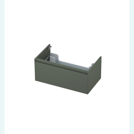
Accessoires
Installatiemateriaal
Klimaatbeheersing
PVC
Tegels