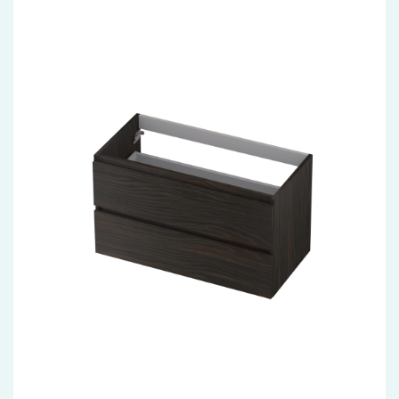
Accessoires
Installatiemateriaal
Klimaatbeheersing
PVC
Tegels