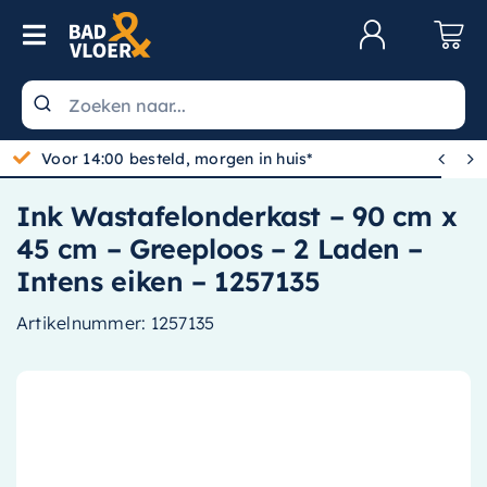
Skip to content
Toggle Navigation
Klantenservice
Wastafels


Gratis bezorgd vanaf 100,-
Toiletten
Ink Wastafelonderkast – 90 cm x
Spiegels
45 cm – Greeploos – 2 Laden –
Kranen
Intens eiken – 1257135
Douche
Artikelnummer:
1257135
Badkamermeubels
Baden
Radiatoren