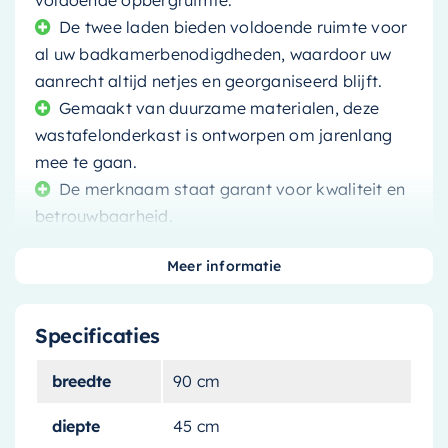
voldoende opbergruimte.
De twee laden bieden voldoende ruimte voor
al uw badkamerbenodigdheden, waardoor uw
aanrecht altijd netjes en georganiseerd blijft.
Gemaakt van duurzame materialen, deze
wastafelonderkast is ontworpen om jarenlang
mee te gaan.
De merknaam staat garant voor kwaliteit en
betrouwbaarheid.
Meer informatie
Specificaties
Elke badkamer verdient een stijlvolle en
praktische opbergruimte. Deze
breedte
90 cm
wastafelonderkast
is een perfecte keuze voor
diegenen die op zoek zijn naar een combinatie
diepte
45 cm