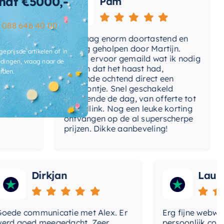
naf €5000,-
Pam
–
088 646 40 00
ie
Vandaag enorm doortastend en
A
omdat
prettig geholpen door Martijn.
s
geprijsde artikelen of in
Avond ervoor gemaild wat ik nodig
G
dingen, vraag naar de
had en dat het haast had,
r
rden.
volgende ochtend direct een
W
telefoontje. Snel geschakeld
g
gedurende de dag, van offerte tot
betaallink. Nog een leuke korting
T
ontvangen op de al superscherpe
prijzen. Dikke aanbeveling!
Dirkjan
Laura
e communicatie met Alex. Er
Erg fijne webwinke
 goed meegedacht. Zeer
persoonlijk contact