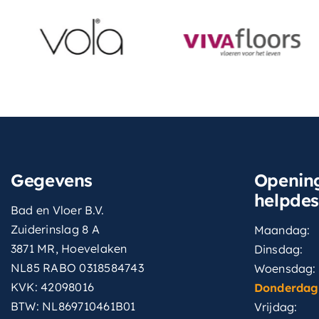
Gegevens
Opening
helpde
Bad en Vloer B.V.
Zuiderinslag 8 A
Maandag:
3871 MR, Hoevelaken
Dinsdag:
NL85 RABO 0318584743
Woensdag:
KVK: 42098016
Donderdag
BTW: NL869710461B01
Vrijdag: