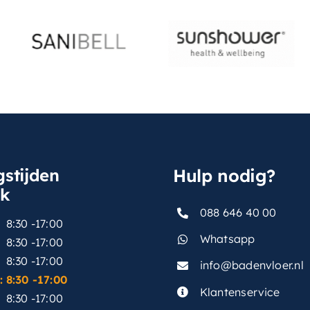
stijden
Hulp nodig?
sk
088 646 40 00
8:30 -17:00
Whatsapp
8:30 -17:00
8:30 -17:00
info@badenvloer.nl
:
8:30 -17:00
Klantenservice
8:30 -17:00