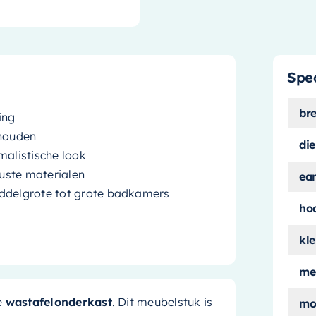
Spec
br
ing
rhouden
die
malistische look
uste materialen
ea
iddelgrote tot grote badkamers
ho
kle
me
e
wastafelonderkast
. Dit meubelstuk is
mo