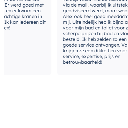
Er werd goed met
via de mail, waarbij ik uitstekend
n er kwam een
geadviseerd werd, maar waarbij
chtige kranen in
Alex ook heel goed meedacht m
 kan iedereen dit
mij. Uiteindelijk heb ik bijna alles
n!
voor mijn bad en toilet voor zeer
scherpe prijzen bij bad en vloer
besteld. Ik heb zelden zo een
goede service ontvangen. Van mi
krijgen ze een dikke tien voor
service, expertise, prijs en
betrouwbaarheid!