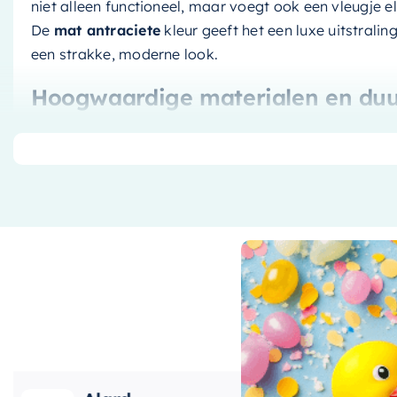
niet alleen functioneel, maar voegt ook een vleugje e
De
mat antraciete
kleur geeft het een luxe uitstralin
een strakke, moderne look.
Hoogwaardige materialen en du
Deze wastafelonderkast is vervaardigd van hoogwaar
robuuste en duurzame constructie. Het meubel is gem
waardoor het er jarenlang als nieuw uit blijft zien. De
stijlvol, maar ook bestand tegen vocht en vlekken, wa
badkamer.
Ruimtebesparende opbergruimte
Met de afmetingen van
90 cm x 45 cm
, biedt deze 
opbergruimte zonder veel ruimte in beslag te nemen
ruimte voor al je badkamerbenodigdheden, van handd