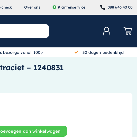
e check
Over ons
Klantenservice
088 646 40 00
is bezorgd vanaf 100,-
30 dagen bedenktijd
traciet – 1240831
Toevoegen aan winkelwagen
erkast - 90 cm x 45 cm - Greeploos - 2 Laden - Mat antrac