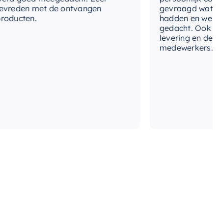
eden met de ontvangen
gevraagd wat we n
ucten.
hadden en werd me
gedacht. Ook in de p
levering en deskun
medewerkers. Wij zi