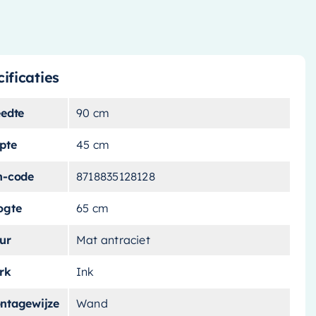
ificaties
eedte
90 cm
pte
45 cm
n-code
8718835128128
ogte
65 cm
ur
Mat antraciet
rk
Ink
ntagewijze
Wand