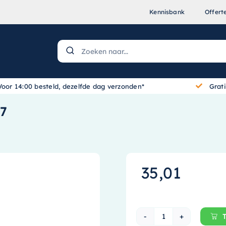
Kennisbank
Offert
Voor 14:00 besteld, dezelfde dag verzonden*
Grat
47
35,01
Intergas adapte