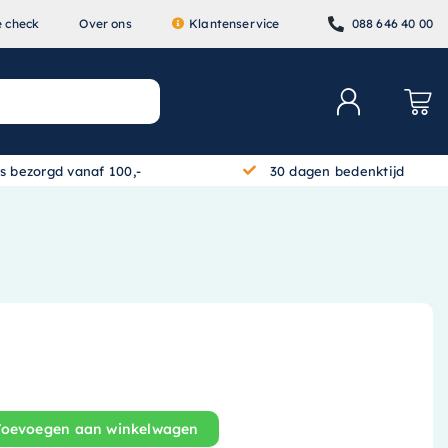
e check
Over ons
Klantenservice
088 646 40 00
is bezorgd vanaf 100,-
30 dagen bedenktijd
Toevoegen aan winkelwagen
r set 60/100 090547 aantal