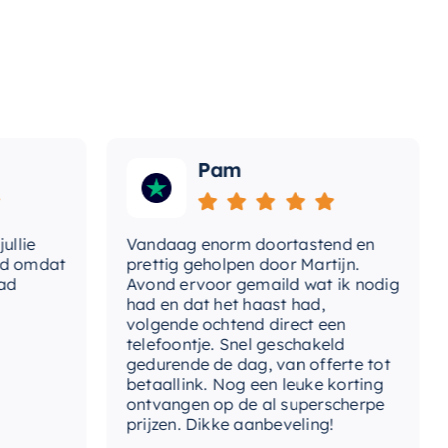
Pam
ie
Vandaag enorm doortastend en
A
omdat
prettig geholpen door Martijn.
s
Avond ervoor gemaild wat ik nodig
G
had en dat het haast had,
r
volgende ochtend direct een
W
telefoontje. Snel geschakeld
g
gedurende de dag, van offerte tot
betaallink. Nog een leuke korting
T
ontvangen op de al superscherpe
prijzen. Dikke aanbeveling!