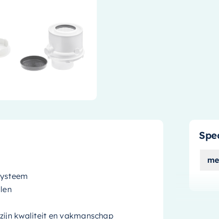
Spec
me
 systeem
len
ijn kwaliteit en vakmanschap