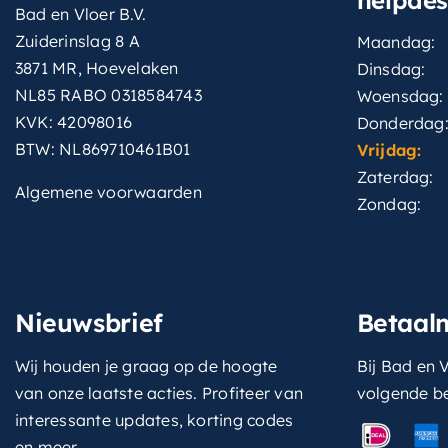
Bad en Vloer B.V.
Zuiderinslag 8 A
Maandag:
3871 MR, Hoevelaken
Dinsdag:
NL85 RABO 0318584743
Woensdag:
KVK: 42098016
Donderdag
BTW: NL869710461B01
Vrijdag:
Zaterdag:
Algemene voorwaarden
Zondag:
Nieuwsbrief
Betaal
Wij houden je graag op de hoogte
Bij Bad en V
van onze laatste acties. Profiteer van
volgende b
interessante updates, korting codes
en meer.