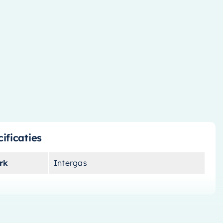
ificaties
rk
Intergas