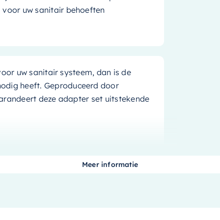
g voor uw sanitair behoeften
voor uw sanitair systeem, dan is de
nodig heeft. Geproduceerd door
garandeert deze adapter set uitstekende
atie en gebruik. Hij is ideaal voor
Meer informatie
werking van uw sanitair systeem. De
 uit duurzame, hoogwaardige