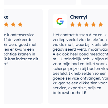
e
Cherryl
 klantenservice
Het contact tussen Alex en ik
 de verkeerde
verliep veelal via de telefoon en
Er werd goed met
via de mail, waarbij ik uitsteken
en er kwam een
geadviseerd werd, maar waarbij
chtige kranen in
Alex ook heel goed meedacht m
 kan iedereen dit
mij. Uiteindelijk heb ik bijna alles
n!
voor mijn bad en toilet voor zeer
scherpe prijzen bij bad en vloer
besteld. Ik heb zelden zo een
goede service ontvangen. Van m
krijgen ze een dikke tien voor
service, expertise, prijs en
betrouwbaarheid!