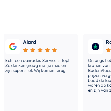
Perfect voor uw behoeften
Deze adapter set is compatibel met specifieke model
en kostenefficiënte oplossing voor uw sanitair beho
merk dat bekend staat om zijn kwaliteit en vakmansch
waarop u kunt vertrouwen. Kies voor de
Intergas ad
Alard
Roo
verschil in kwaliteit en prestatie.
Echt een aanrader. Service is top!
Onlangs heb ik
Ze denken graag met je mee en
kranen van Hot
zijn super snel. Wij komen terug!
BadenVloer. Ik
prijzen vergele
bood de laagst
waren op korte
en zijn van zee