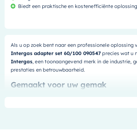
Biedt een praktische en kostenefficiënte oplossin
Als u op zoek bent naar een professionele oplossing 
Intergas adapter set 60/100 090547
precies wat u 
Intergas
, een toonaangevend merk in de industrie, 
prestaties en betrouwbaarheid.
Gemaakt voor uw gemak
Deze adapter set is ontworpen voor eenvoudige install
specifieke toepassingen en zorgt voor een optimale 
Intergas adapter set 60/100 090547
is vervaardigd
materialen, wat betekent dat hij lang meegaat.