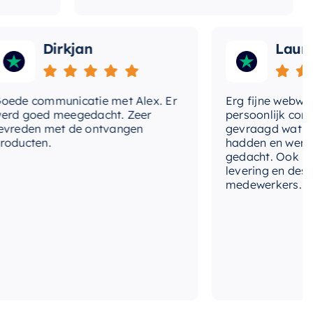
Dirkjan
Laura
e communicatie met Alex. Er
Erg fijne webwinke
 goed meegedacht. Zeer
persoonlijk contac
eden met de ontvangen
gevraagd wat we n
ucten.
hadden en werd me
gedacht. Ook in de p
levering en deskun
medewerkers. Wij zi