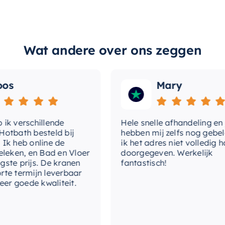
len en systemen, en biedt een praktische
Wat andere over ons zeggen
eften. Hij wordt aangeboden door een
ap, dus u weet dat u een product krijgt
apter set 60/100 090547
en ervaar het
s
Mary
 verschillende
Hele snelle afhandeling en jull
bath besteld bij
hebben mij zelfs nog gebeld 
 heb online de
ik het adres niet volledig had
ken, en Bad en Vloer
doorgegeven. Werkelijk
e prijs. De kranen
fantastisch!
 termijn leverbaar
r goede kwaliteit.