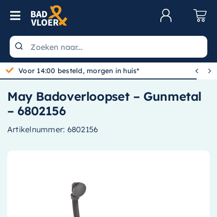
Skip to content
Toggle Navigation
Klantenservice
Wastafels


Voor 14:00 besteld, morgen in huis*
Toiletten
May Badoverloopset – Gunmetal
Spiegels
– 6802156
Kranen
Artikelnummer:
6802156
Douche
Badkamermeubels
Baden
Radiatoren