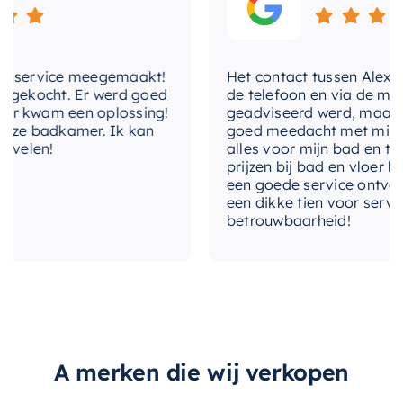
thermostatisch
Ja
het een ideale keuze maakt voor zowel nieuwe
als bestaande badkamers. Bovendien is deze
bediening-voor-aanuit
Draaigreep
thermostaat gemaakt door
May
, een
nservice meegemaakt!
Het contact tussen Alex en ik
vooraanstaand merk in de sanitaire industrie
gekocht. Er werd goed
de telefoon en via de mail, 
dat bekend staat om zijn kwaliteit en
 kwam een oplossing!
geadviseerd werd, maar waa
betrouwbaarheid. De duurzame constructie
ze badkamer. Ik kan
goed meedacht met mij. Uitei
elen!
alles voor mijn bad en toile
zorgt ervoor dat deze thermostaat bestand is
prijzen bij bad en vloer best
tegen dagelijks gebruik en slijtage, waardoor u
een goede service ontvangen
er jarenlang van kunt genieten.
een dikke tien voor service, 
betrouwbaarheid!
“`
A merken die wij verkopen