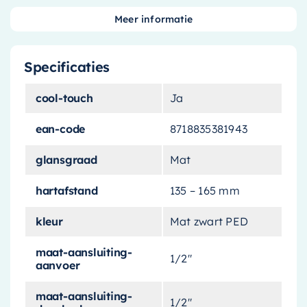
constructie die bestand is tegen dagelijks
Meer informatie
gebruik en slijtage
Specificaties
cool-touch
Ja
“`html
ean-code
8718835381943
Verrijk uw douche-ervaring met de
May
Douchethermostaat
glansgraad
. Deze thermostaat
Mat
combineert uitzonderlijke prestaties met een
hartafstand
135 – 165 mm
stijlvolle uitstraling, waardoor het een ideale
aanvulling is op elke moderne badkamer. De
kleur
Mat zwart PED
matzwarte
afwerking voegt een vleugje
elegantie toe en past perfect bij andere zwarte
maat-aansluiting-
1/2"
aanvoer
badkameraccessoires.
maat-aansluiting-
Precieze Temperatuurregeling
1/2"