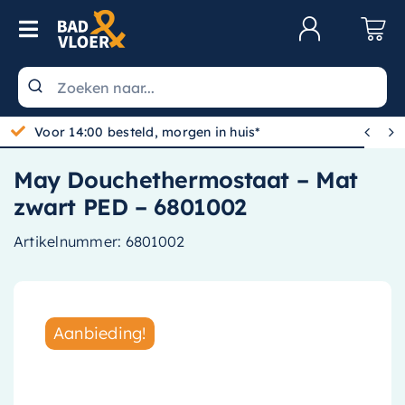
Skip to content
Toggle Navigation
Klantenservice
Wastafels


Voor 14:00 besteld, morgen in huis*
Toiletten
May Douchethermostaat – Mat
Spiegels
zwart PED – 6801002
Kranen
Artikelnummer:
6801002
Douche
Badkamermeubels
Aanbieding!
Baden
Radiatoren