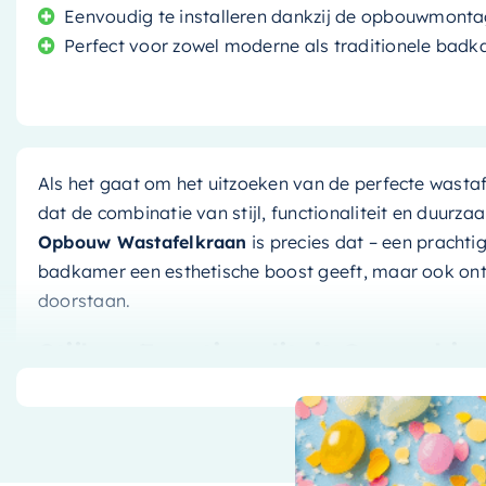
Eenvoudig te installeren dankzij de opbouwmont
Perfect voor zowel moderne als traditionele badk
Als het gaat om het uitzoeken van de perfecte wastaf
dat de combinatie van stijl, functionaliteit en duurz
Opbouw Wastafelkraan
is precies dat – een prachti
badkamer een esthetische boost geeft, maar ook ontw
doorstaan.
Stijl en Functionaliteit Gecombin
Deze kraan, met zijn strakke en moderne ontwerp, is 
badkamer. De
chroomafwerking
geeft het een unieke 
aandacht zal trekken. Maar het gaat niet alleen om d