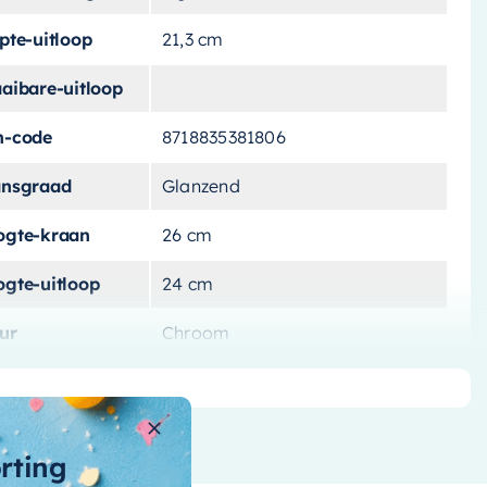
pte-uitloop
21,3 cm
aaibare-uitloop
n-code
8718835381806
ansgraad
Glanzend
ogte-kraan
26 cm
ogte-uitloop
24 cm
ur
Chroom
at-aansluiting-
3/8"
nvoer
teriaal
Messing
orting