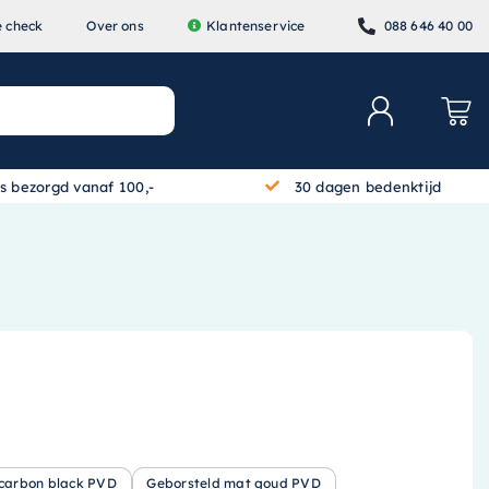
e check
Over ons
Klantenservice
088 646 40 00
is bezorgd vanaf 100,-
30 dagen bedenktijd
 carbon black PVD
Geborsteld mat goud PVD