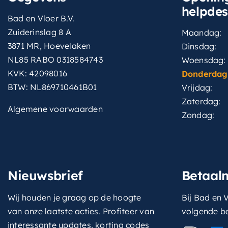
helpde
Bad en Vloer B.V.
Zuiderinslag 8 A
Maandag:
3871 MR, Hoevelaken
Dinsdag:
NL85 RABO 0318584743
Woensdag:
KVK: 42098016
Donderdag
BTW: NL869710461B01
Vrijdag:
Zaterdag:
Algemene voorwaarden
Zondag:
Nieuwsbrief
Betaal
Wij houden je graag op de hoogte
Bij Bad en V
van onze laatste acties. Profiteer van
volgende b
interessante updates, korting codes