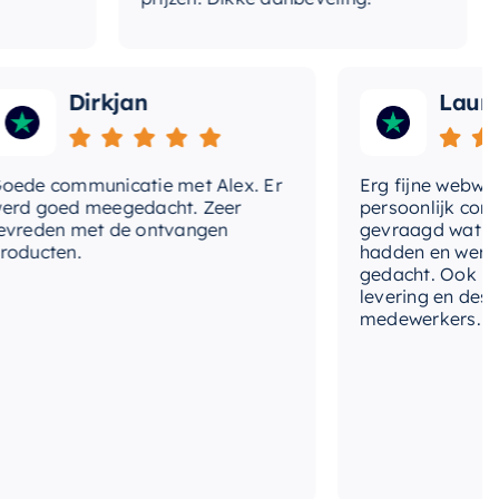
Dirkjan
Laura
 communicatie met Alex. Er
Erg fijne webwinkel
goed meegedacht. Zeer
persoonlijk contact 
den met de ontvangen
gevraagd wat we no
cten.
hadden en werd met
gedacht. Ook in de pr
levering en deskund
medewerkers. Wij zij