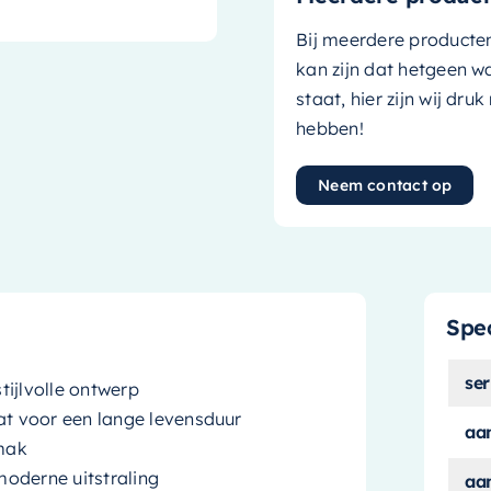
Bij meerdere producte
kan zijn dat hetgeen w
staat, hier zijn wij dru
hebben!
Neem contact op
Spec
ser
ijlvolle ontwerp
t voor een lange levensduur
aa
mak
oderne uitstraling
aa