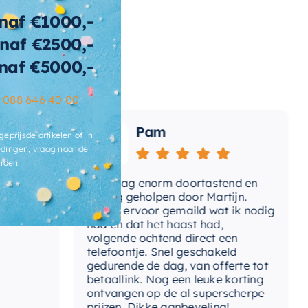
teriaal-kraan
Messing
naf €1000,-
rk
May
naf €2500,-
naf €5000,-
t-coldstart
Ja
–
088 646 40 00
del
Hoog
Pam
tvoering
Vaste uitloop
geprijsde artikelen of in
dingen, vraag naar de
voering-uitloop
Vaste uitloop
rden.
e
Vandaag enorm doortastend en
Ad
lumestroomklasse
Z (4, 2-6, 9 l/min.)
mdat
prettig geholpen door Martijn.
su
Avond ervoor gemaild wat ik nodig
Ge
had en dat het haast had,
re
rm-uitloop
I-uitloop
volgende ochtend direct een
Wa
telefoontje. Snel geschakeld
rmkoud-
Warm & koud water
ga
gedurende de dag, van offerte tot
sluiting
betaallink. Nog een leuke korting
To
ontvangen op de al superscherpe
prijzen. Dikke aanbeveling!