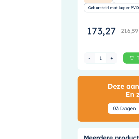
Geborsteld mat koper PVD
173,27
216,59
May Stilo Opbou
Deze aanb
En 
0
3
Dagen
Meerdere product