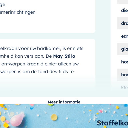
age
die
amerinrichtingen
dr
ea
elkraan voor uw badkamer, is er niets
gl
aamheid kan verslaan. De
May Stilo
ho
g ontworpen kraan die niet alleen uw
orpen is om de tand des tijds te
ho
kle
eerd
ma
Meer informatie
aa
een geweldige aanvulling op elke
en stijlvolle uitstraling die zeker de
ma
Staffelk
e looks – de May Stilo kraan is ook