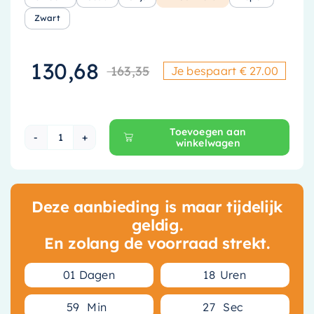
Zwart
130,68
163,35
Je bespaart € 27.00
Oorspronkelijke
Huidige prijs is
Toevoegen aan
winkelwagen
May Toiletborstel - Gunmetal - 6808006 aantal
Deze aanbieding is maar tijdelijk
geldig.
En zolang de voorraad strekt.
0
1
Dagen
1
8
Uren
5
9
Min
2
6
Sec