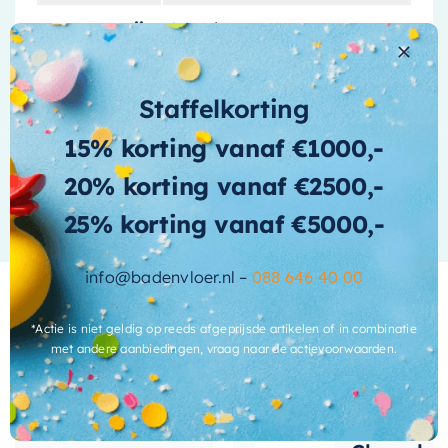
Met zijn robuuste constructie is de
May
montagewijze
Wand
Toiletborstel
gebouwd om lang mee te gaan.
Het merk May staat bekend om zijn
uitvoering
Wand
kwaliteitsproducten, en deze toiletborstel is
Staffelkorting
verdekte-
daarop geen uitzondering. U kunt erop
Ja
bevestiging
15% korting vanaf €1000,-
vertrouwen dat deze toiletborstel de tand des
Meer informatie
20% korting vanaf €2500,-
tijds zal doorstaan en uw toilet jarenlang
vorm
Tijdloos / modern
brandschoon zal houden.
25% korting vanaf €5000,-
Dus waar wacht u nog op? Verbeter uw
info@badenvloer.nl –
088 646 40 00
badkamer met de
May Toiletborstel
en ervaar
het verschil in kwaliteit en stijl. U zult niet
*Actie is niet geldig op reeds afgeprijsde artikelen of in combinatie
teleurgesteld zijn!
met andere aanbiedingen, vraag naar de actievoorwaarden.
Wat andere over ons zeggen