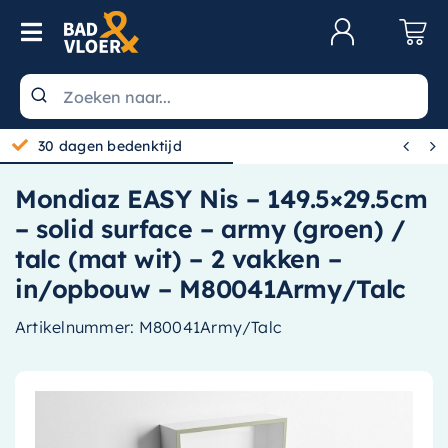
Skip to content
Toggle Navigation
Klantenservice
Wastafels


30 dagen bedenktijd
Toiletten
Mondiaz EASY Nis – 149.5×29.5cm
Spiegels
– solid surface – army (groen) /
Kranen
talc (mat wit) – 2 vakken –
in/opbouw – M80041Army/Talc
Douche
Artikelnummer:
M80041Army/Talc
Badkamermeubels
Baden
Radiatoren