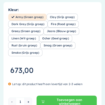
Kleur:
Army (Groen groep)
Clay (Grijs groep)
Dark Grey (Grijs groep)
Fire (Rood groep)
Greey (Groen groep)
Jeans (Blauw groep)
Linen (Wit groep)
Ocher (Geel groep)
Rust (bruin groep)
Smag (Groen groep)
Smoke (Grijs groep)
673,00
Let op: dit product heeft een levertijd van 2-3 weken
Toevoegen aan
winkelwagen
Mondiaz EASY Nis - 149.5x29.5cm - solid surfa