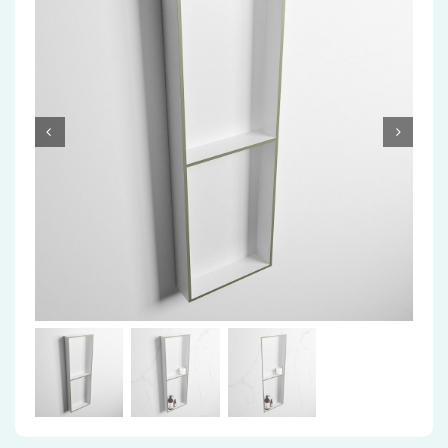
Accessoires
Installatiemateriaal
Klimaatbeheersing
PVC
Tegels