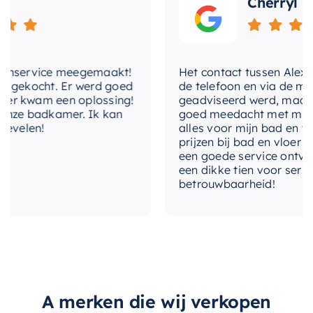
Cherryl
afmetingen van
149.5×29.5cm
zijn ideaal voor
zowel grote als kleine badkamers, waardoor u
maximale opslagruimte krijgt zonder in te
nservice meegemaakt!
Het contact tussen Alex en i
boeten op stijl.
gekocht. Er werd goed
de telefoon en via de mail, 
 kwam een oplossing!
geadviseerd werd, maar waa
Kies voor de Mondiaz EASY Nis voor een
ze badkamer. Ik kan
goed meedacht met mij. Uite
stijlvolle en functionele opslagoplossing in uw
velen!
alles voor mijn bad en toile
prijzen bij bad en vloer best
badkamer.
een goede service ontvangen
een dikke tien voor service, 
betrouwbaarheid!
A merken die wij verkopen