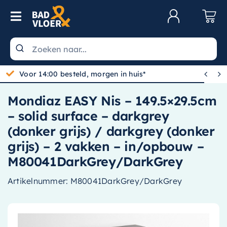
Skip to content
Toggle Navigation
Klantenservice
Wastafels


Voor 14:00 besteld, morgen in huis*
Toiletten
Mondiaz EASY Nis – 149.5×29.5cm
Spiegels
– solid surface – darkgrey
Kranen
(donker grijs) / darkgrey (donker
grijs) – 2 vakken – in/opbouw –
Douche
M80041DarkGrey/DarkGrey
Badkamermeubels
Artikelnummer:
M80041DarkGrey/DarkGrey
Baden
Radiatoren