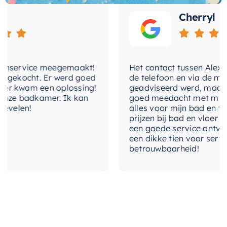
georganiseerde ruimte.
levertijd
2-3 weken
Cherryl
nservice meegemaakt!
Het contact tussen Alex en ik
gekocht. Er werd goed
de telefoon en via de mail, 
 kwam een oplossing!
geadviseerd werd, maar waa
ze badkamer. Ik kan
goed meedacht met mij. Uitei
elen!
alles voor mijn bad en toile
prijzen bij bad en vloer best
een goede service ontvangen
een dikke tien voor service, 
betrouwbaarheid!