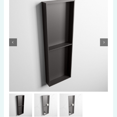
Accessoires
Installatiemateriaal
Klimaatbeheersing
PVC
Tegels