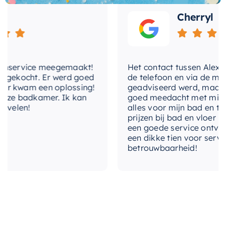
levertijd
2-3 weken
in de douche, boven het bad of naast de
Cherryl
wastafel is. Met de betrouwbare kwaliteit van
Mondiaz
, kunt u erop vertrouwen dat u een
product van topkwaliteit in handen heeft. Voeg
vandaag nog de Mondiaz EASY Nis toe aan uw
service meegemaakt!
Het contact tussen Alex en ik
badkamer voor een stijlvolle en praktische
ekocht. Er werd goed
de telefoon en via de mail, w
 kwam een oplossing!
geadviseerd werd, maar waar
opbergruimte.
ze badkamer. Ik kan
goed meedacht met mij. Uitei
elen!
alles voor mijn bad en toilet
prijzen bij bad en vloer best
een goede service ontvangen
een dikke tien voor service, e
betrouwbaarheid!