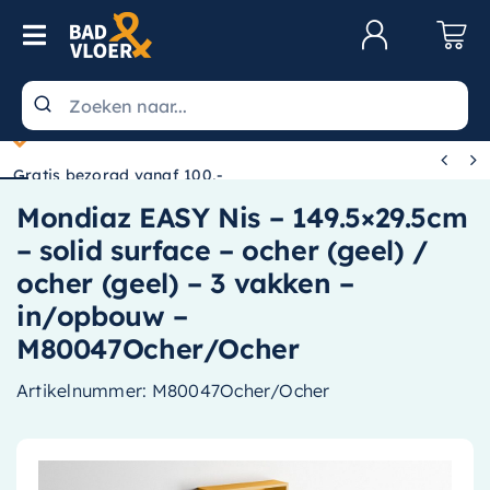
Skip to content
Toggle Navigation
Klantenservice
Wastafels


Gratis bezorgd vanaf 100,-
Toiletten
Mondiaz EASY Nis – 149.5×29.5cm
Spiegels
– solid surface – ocher (geel) /
Kranen
ocher (geel) – 3 vakken –
in/opbouw –
Douche
M80047Ocher/Ocher
Badkamermeubels
Artikelnummer:
M80047Ocher/Ocher
Baden
Radiatoren