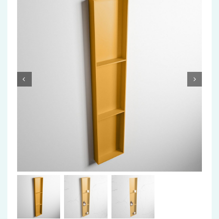
Accessoires
Installatiemateriaal
Klimaatbeheersing
PVC
Tegels