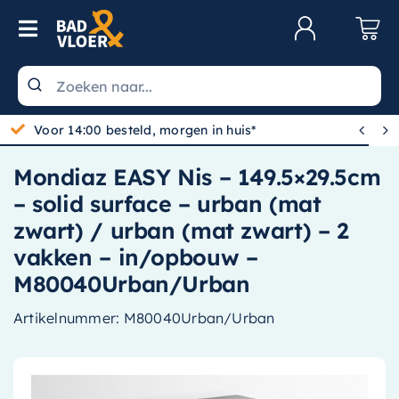
Skip to content
Toggle Navigation
Klantenservice
Wastafels


Voor 14:00 besteld, morgen in huis*
Toiletten
Mondiaz EASY Nis – 149.5×29.5cm
Spiegels
– solid surface – urban (mat
Kranen
zwart) / urban (mat zwart) – 2
vakken – in/opbouw –
Douche
M80040Urban/Urban
Badkamermeubels
Artikelnummer:
M80040Urban/Urban
Baden
Radiatoren