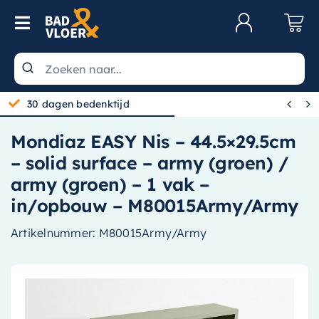
Skip to content
Toggle Navigation
Klantenservice
Wastafels


30 dagen bedenktijd
Toiletten
Mondiaz EASY Nis – 44.5×29.5cm
Spiegels
– solid surface – army (groen) /
Kranen
army (groen) – 1 vak –
in/opbouw – M80015Army/Army
Douche
Artikelnummer:
M80015Army/Army
Badkamermeubels
Baden
Radiatoren