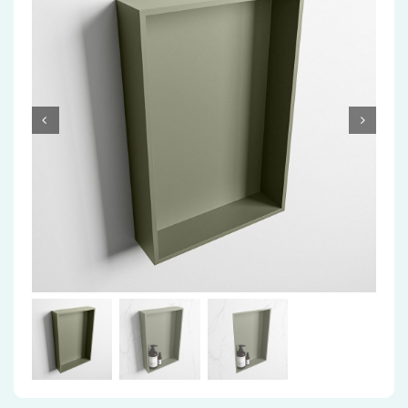
Accessoires
Installatiemateriaal
Klimaatbeheersing
PVC
Tegels