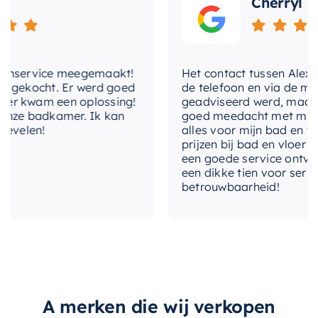
Cherryl
organiseren, of u wilt een modern tintje
toevoegen aan uw badkamer, deze nis van
Mondiaz
is de perfecte keuze. Met zijn
nservice meegemaakt!
Het contact tussen Alex en i
duurzaamheid, functionaliteit en stijlvolle
gekocht. Er werd goed
de telefoon en via de mail, 
ontwerp, zal het zeker voldoen aan al uw
 kwam een oplossing!
geadviseerd werd, maar waa
behoeften en verwachtingen.
ze badkamer. Ik kan
goed meedacht met mij. Uite
velen!
alles voor mijn bad en toile
prijzen bij bad en vloer best
een goede service ontvangen
een dikke tien voor service, 
betrouwbaarheid!
A merken die wij verkopen