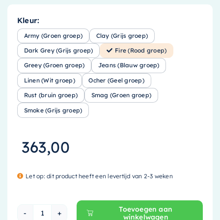
Kleur:
Army (Groen groep)
Clay (Grijs groep)
Dark Grey (Grijs groep)
Fire (Rood groep)
Greey (Groen groep)
Jeans (Blauw groep)
Linen (Wit groep)
Ocher (Geel groep)
Rust (bruin groep)
Smag (Groen groep)
Smoke (Grijs groep)
363,00
Let op: dit product heeft een levertijd van 2-3 weken
Toevoegen aan
winkelwagen
Mondiaz EASY Nis - 44.5x29.5cm - solid surface 