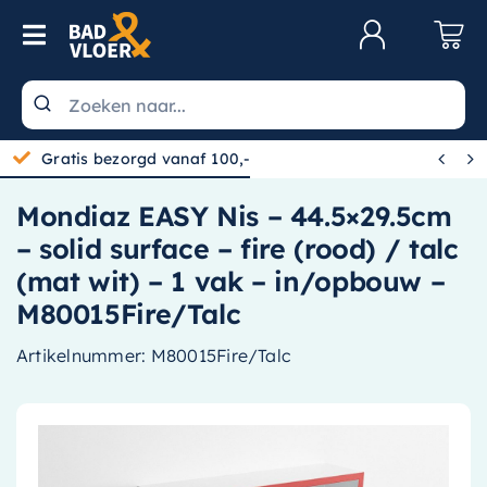
Skip to content
Toggle Navigation
Klantenservice
Wastafels


Gratis bezorgd vanaf 100,-
Toiletten
Mondiaz EASY Nis – 44.5×29.5cm
Spiegels
– solid surface – fire (rood) / talc
Kranen
(mat wit) – 1 vak – in/opbouw –
M80015Fire/Talc
Douche
Artikelnummer:
M80015Fire/Talc
Badkamermeubels
Baden
Radiatoren