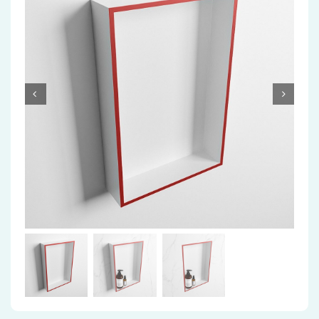
Accessoires
Installatiemateriaal
Klimaatbeheersing
PVC
Tegels