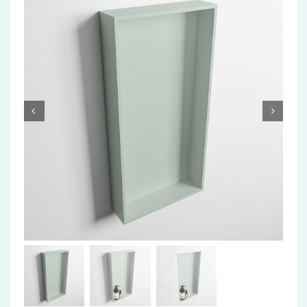
Accessoires
Installatiemateriaal
Klimaatbeheersing
PVC
Tegels