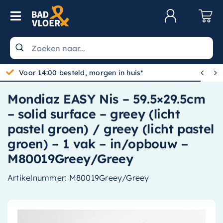
Skip to content
Toggle Navigation
Klantenservice
Wastafels


Voor 14:00 besteld, morgen in huis*
Toiletten
Mondiaz EASY Nis – 59.5×29.5cm
Spiegels
– solid surface – greey (licht
Kranen
pastel groen) / greey (licht pastel
groen) – 1 vak – in/opbouw –
Douche
M80019Greey/Greey
Badkamermeubels
Artikelnummer:
M80019Greey/Greey
Baden
Radiatoren