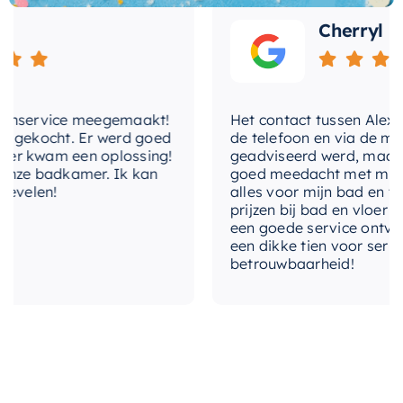
levertijd
2-3 weken
Cherryl
Laat u niet misleiden door het compacte
formaat – deze nis biedt veel opslagruimte
zonder in te boeten op stijl. Met de
Mondiaz
EASY Nis
kunt u uw badkamer organiseren en
nservice meegemaakt!
Het contact tussen Alex en i
tegelijkertijd een modern en fris uiterlijk geven.
gekocht. Er werd goed
de telefoon en via de mail, 
 kwam een oplossing!
geadviseerd werd, maar waa
ze badkamer. Ik kan
goed meedacht met mij. Uite
velen!
alles voor mijn bad en toile
prijzen bij bad en vloer best
een goede service ontvangen
een dikke tien voor service, 
betrouwbaarheid!