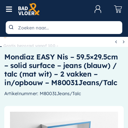
Skip to content
Toggle Navigation
Klantenservice
Wastafels


Gratis bezorgd vanaf 100,-
Toiletten
Mondiaz EASY Nis – 59.5×29.5cm
Spiegels
– solid surface – jeans (blauw) /
Kranen
talc (mat wit) – 2 vakken –
in/opbouw – M80031Jeans/Talc
Douche
Artikelnummer:
M80031Jeans/Talc
Badkamermeubels
Baden
Radiatoren