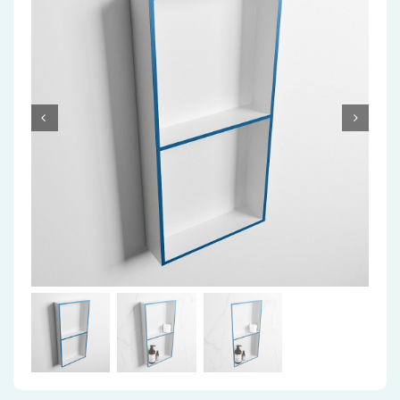
Accessoires
Installatiemateriaal
Klimaatbeheersing
PVC
Tegels