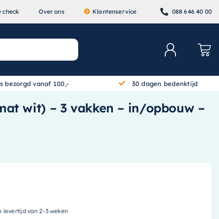
e check
Over ons
Klantenservice
088 646 40 00
is bezorgd vanaf 100,-
30 dagen bedenktijd
(mat wit) – 3 vakken – in/opbouw –
n levertijd van 2-3 weken