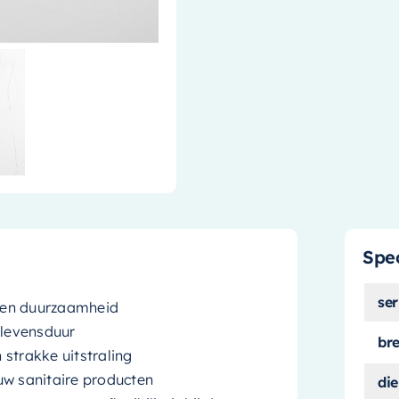
Spec
ser
 en duurzaamheid
 levensduur
br
strakke uitstraling
uw sanitaire producten
die