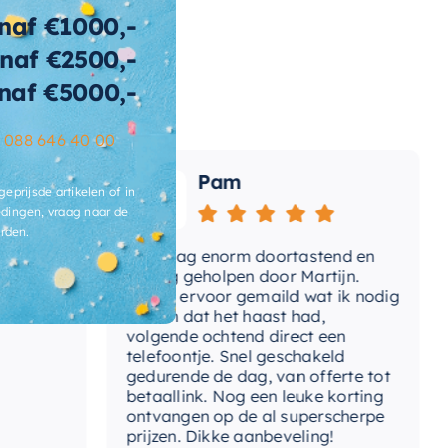
tegelbaar
naf €1000,-
rm
naf €2500,-
naf €5000,-
ibacterieel
Ja
ertijd
2-3 weken
–
088 646 40 00
Pam
geprijsde artikelen of in
dingen, vraag naar de
rden.
Vandaag enorm doortastend en
Ad
mdat
prettig geholpen door Martijn.
sup
Avond ervoor gemaild wat ik nodig
Gee
had en dat het haast had,
res
volgende ochtend direct een
Wan
telefoontje. Snel geschakeld
gaa
gedurende de dag, van offerte tot
betaallink. Nog een leuke korting
Top
ontvangen op de al superscherpe
prijzen. Dikke aanbeveling!