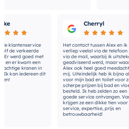
Cherryl
klantenservice
Het contact tussen Alex en ik
de verkeerde
verliep veelal via de telefoon en
 werd goed met
via de mail, waarbij ik uitstekend
 er kwam een
geadviseerd werd, maar waarbij
tige kranen in
Alex ook heel goed meedacht met
kan iedereen dit
mij. Uiteindelijk heb ik bijna alles
voor mijn bad en toilet voor zeer
scherpe prijzen bij bad en vloer
besteld. Ik heb zelden zo een
goede service ontvangen. Van mij
krijgen ze een dikke tien voor
service, expertise, prijs en
betrouwbaarheid!