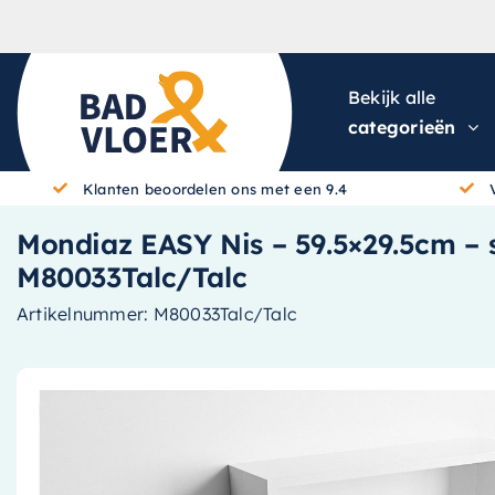
Skip to content
Bekijk alle
categorieën
Klanten beoordelen ons met een 9.4
Mondiaz EASY Nis – 59.5×29.5cm – s
M80033Talc/Talc
Artikelnummer:
M80033Talc/Talc