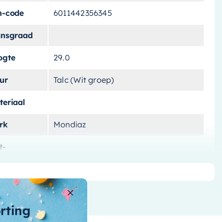
n-code
6011442356345
ansgraad
ogte
29.0
ur
Talc (Wit groep)
teriaal
rk
Mondiaz
t-
lichting
ntagewijze
ntal-vakken
3 vakken
orting