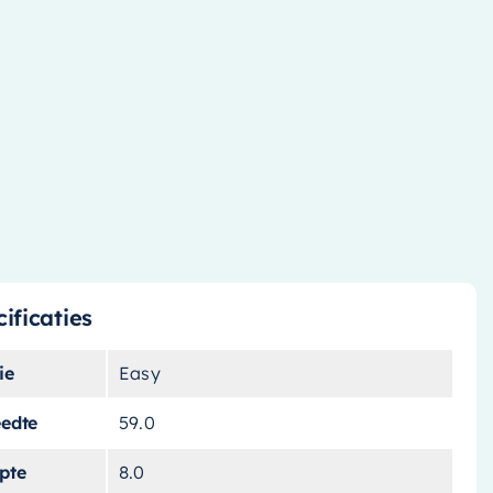
ificaties
ie
Easy
eedte
59.0
pte
8.0