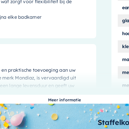
, wat zorgt voor flexibiliteit bij de
ea
bijna elke badkamer
gl
ho
kle
ma
lle en praktische toevoeging aan uw
me
 merk Mondiaz, is vervaardigd uit
me
 een lange levensduur en geeft uw
ver
Meer informatie
mo
erieur en draagt bij aan een rustgevende
n en zachte kleur is deze nis een ware
aa
Staffelk