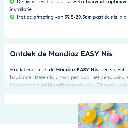
De nis is geschikt voor zowel
inbouw als opbouw
installatie
Met de afmeting van
59.5×29.5cm
past de nis in 
Ontdek de Mondiaz EASY Nis
Maak kennis met de
Mondiaz EASY Nis
, een stijlvo
badkamer. Deze nis, ontworpen door het betrouwbare
hoogwaardig
solid surface
materiaal. Dit zorgt voor
badkamer een moderne en elegante uitstraling.
De
talc (mat wit)
afwerking past naadloos bij elk int
en serene sfeer in uw badkamer. Met zijn strakke lijne
blikvanger.