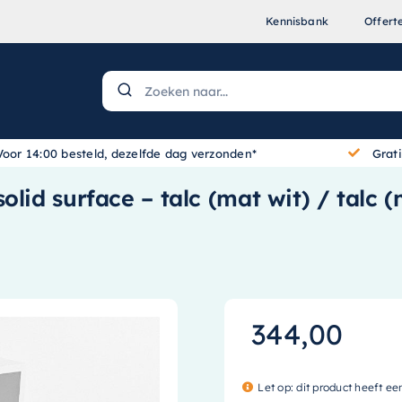
Kennisbank
Offert
Voor 14:00 besteld, dezelfde dag verzonden*
Grat
olid surface – talc (mat wit) / talc 
344,00
Let op: dit product heeft ee