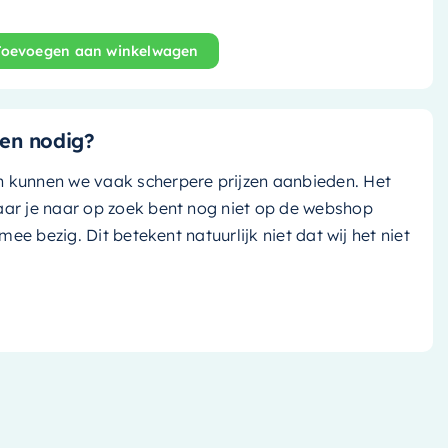
Toevoegen aan winkelwagen
 - 59.5x29.5cm - solid surface - talc (mat wit) / talc (ma
en nodig?
n kunnen we vaak scherpere prijzen aanbieden. Het
aar je naar op zoek bent nog niet op de webshop
k mee bezig. Dit betekent natuurlijk niet dat wij het niet