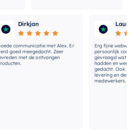
Dirkjan
Laura
 communicatie met Alex. Er
Erg fijne webwinkel,
goed meegedacht. Zeer
persoonlijk contact 
den met de ontvangen
gevraagd wat we no
cten.
hadden en werd met
gedacht. Ook in de pr
levering en deskund
medewerkers. Wij zij