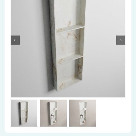
Accessoires
Installatiemateriaal
Klimaatbeheersing
PVC
Tegels