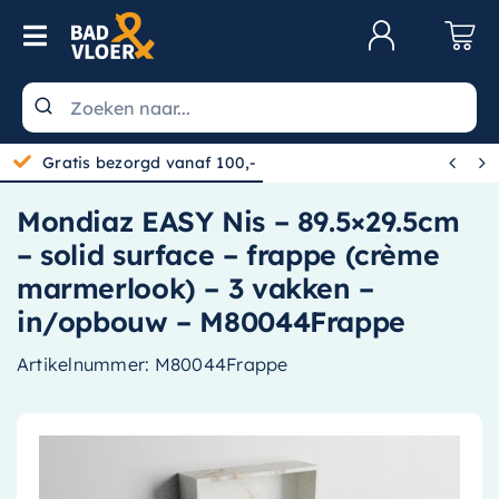
Skip to content
Toggle Navigation
Klantenservice
Wastafels


Gratis bezorgd vanaf 100,-
Toiletten
Mondiaz EASY Nis – 89.5×29.5cm
Spiegels
– solid surface – frappe (crème
Kranen
marmerlook) – 3 vakken –
in/opbouw – M80044Frappe
Douche
Artikelnummer:
M80044Frappe
Badkamermeubels
Baden
Radiatoren