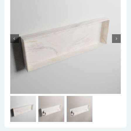
Accessoires
Installatiemateriaal
Klimaatbeheersing
PVC
Tegels