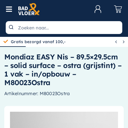
Skip to content
Toggle Navigation
Klantenservice
Wastafels


Gratis bezorgd vanaf 100,-
Toiletten
Mondiaz EASY Nis – 89.5×29.5cm
Spiegels
– solid surface – ostra (grijstint) –
Kranen
1 vak – in/opbouw –
M80023Ostra
Douche
Artikelnummer:
M80023Ostra
Badkamermeubels
Baden
Radiatoren