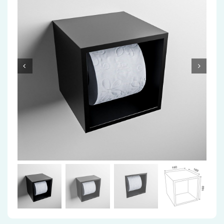
Accessoires
Installatiemateriaal
Klimaatbeheersing
PVC
Tegels