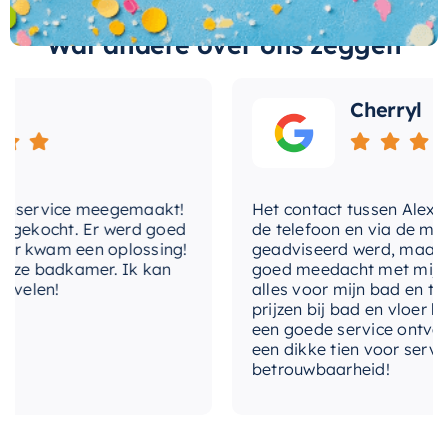
afmeting van 16x16cm maakt het bovendien
Wat andere over ons zeggen
ideaal voor elke grootte van de badkamer.
Het kiezen van de juiste toiletrolhouder is net zo
Cherryl
belangrijk als het kiezen van de juiste kranen of
douchekop. Met deze
toiletrolhouder
bent u
zeker van een product dat niet alleen
service meegemaakt!
functionaliteit biedt, maar ook bijdraagt aan de
Het contact tussen Alex en ik
ekocht. Er werd goed
de telefoon en via de mail, w
algehele stijl en uitstraling van uw badkamer.
 kwam een oplossing!
geadviseerd werd, maar waar
ze badkamer. Ik kan
goed meedacht met mij. Uitei
elen!
alles voor mijn bad en toilet
prijzen bij bad en vloer best
een goede service ontvangen
een dikke tien voor service, e
betrouwbaarheid!