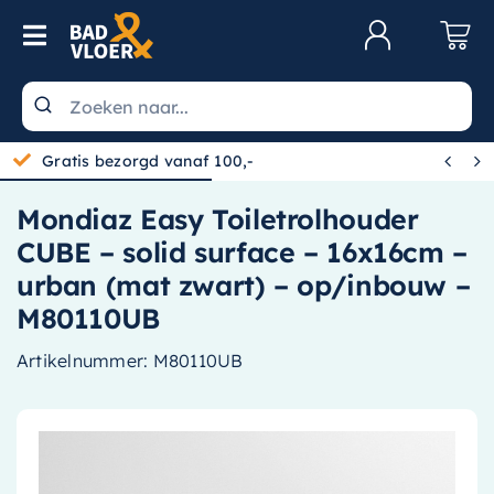
Skip to content
Toggle Navigation
Klantenservice
Wastafels


Gratis bezorgd vanaf 100,-
Toiletten
Mondiaz Easy Toiletrolhouder
Spiegels
CUBE – solid surface – 16x16cm –
Kranen
urban (mat zwart) – op/inbouw –
M80110UB
Douche
Artikelnummer:
M80110UB
Badkamermeubels
Baden
Radiatoren