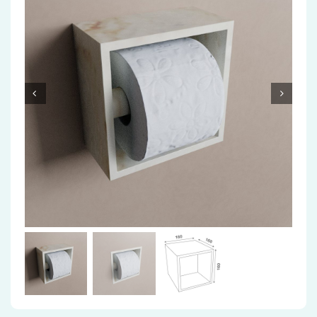
Accessoires
Installatiemateriaal
Klimaatbeheersing
PVC
Tegels