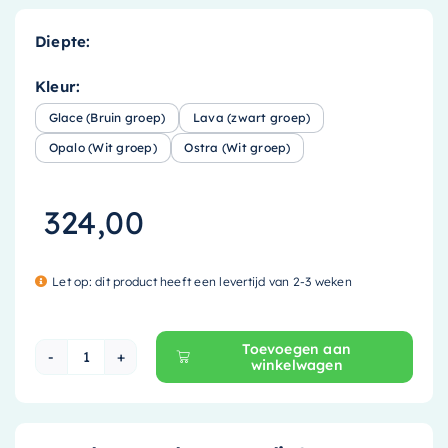
Diepte:
Kleur:
Glace (Bruin groep)
Lava (zwart groep)
Opalo (Wit groep)
Ostra (Wit groep)
324,00
Let op: dit product heeft een levertijd van 2-3 weken
Toevoegen aan
winkelwagen
Mondiaz Easy Toiletrolhouder CUBE - solid su