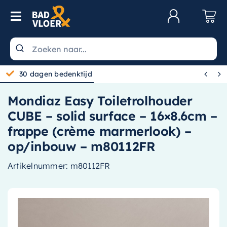
Skip to content
Toggle Navigation
Klantenservice
Wastafels


30 dagen bedenktijd
Toiletten
Mondiaz Easy Toiletrolhouder
Spiegels
CUBE – solid surface – 16×8.6cm –
Kranen
frappe (crème marmerlook) –
op/inbouw – m80112FR
Douche
Artikelnummer:
m80112FR
Badkamermeubels
Baden
Radiatoren