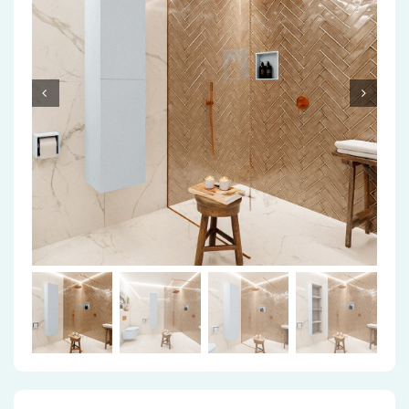
Accessoires
Installatiemateriaal
Klimaatbeheersing
PVC
Tegels