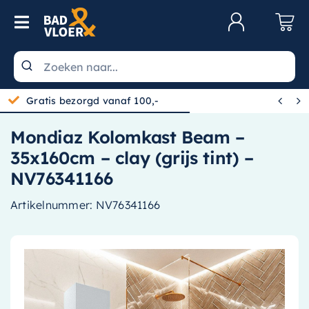
Skip to content
Toggle Navigation
Klantenservice
Wastafels


Gratis bezorgd vanaf 100,-
Toiletten
Mondiaz Kolomkast Beam –
Spiegels
35x160cm – clay (grijs tint) –
Kranen
NV76341166
Douche
Artikelnummer:
NV76341166
Badkamermeubels
Baden
Radiatoren