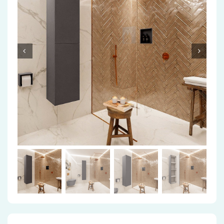
Accessoires
Installatiemateriaal
Klimaatbeheersing
PVC
Tegels