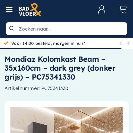
Skip to content
Toggle Navigation
Klantenservice
Wastafels


Gratis bezorgd vanaf 100,-
Toiletten
Mondiaz Kolomkast Beam –
Spiegels
35x160cm – dark grey (donker
Kranen
grijs) – PC75341330
Douche
Artikelnummer:
PC75341330
Badkamermeubels
Baden
Radiatoren