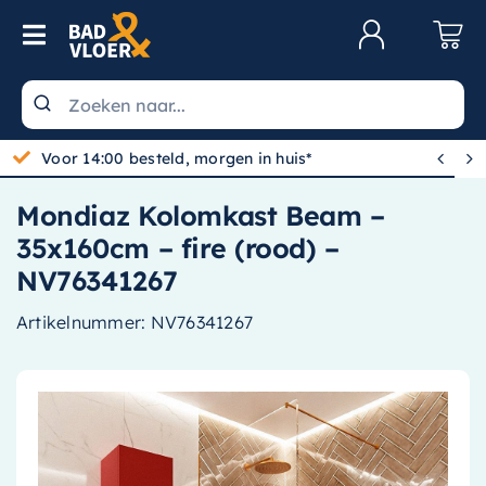
Skip to content
Toggle Navigation
Klantenservice
Wastafels


Gratis bezorgd vanaf 100,-
Toiletten
Mondiaz Kolomkast Beam –
Spiegels
35x160cm – fire (rood) –
Kranen
NV76341267
Douche
Artikelnummer:
NV76341267
Badkamermeubels
Baden
Radiatoren