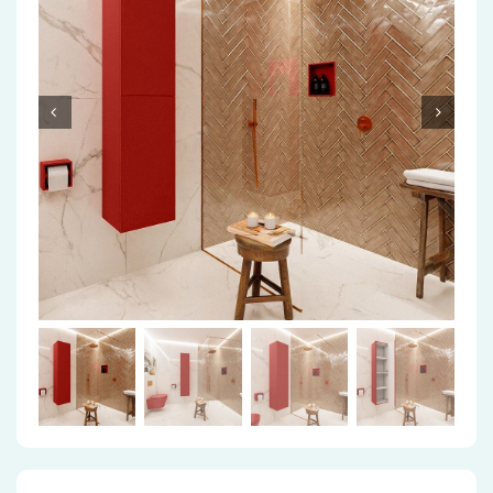
Accessoires
Installatiemateriaal
Klimaatbeheersing
PVC
Tegels