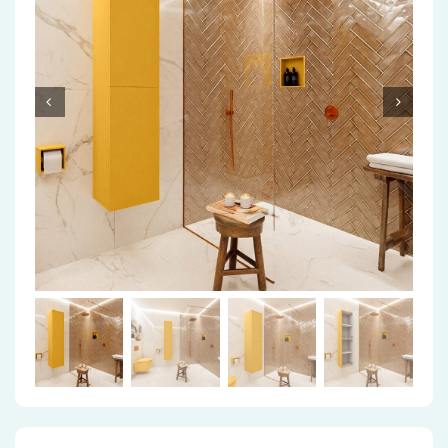
Accessoires
Installatiemateriaal
Klimaatbeheersing
PVC
Tegels