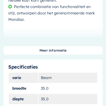
nieuwe kast kunt genieten.
Perfecte combinatie van functionaliteit en
stijl, ontworpen door het gerenommeerde merk
Mondiaz.
Transformeer uw badkamer met de
Mondiaz
Meer informatie
Kolomkast Beam
. Deze stijlvolle en praktische
opslagoplossing wordt gekenmerkt door zijn
Specificaties
opvallende ocher kleur, die een uniek
kleuraccent in elke ruimte creëert.
serie
Beam
Gebouwd om lang mee te
breedte
35.0
gaan
diepte
35.0