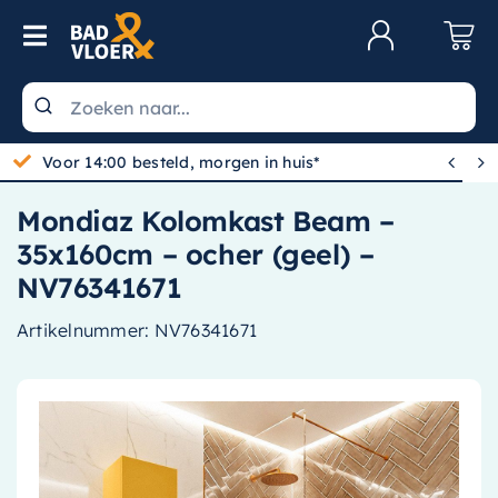
Skip to content
Toggle Navigation
Klantenservice
Wastafels


Gratis bezorgd vanaf 100,-
Toiletten
Mondiaz Kolomkast Beam –
Spiegels
35x160cm – ocher (geel) –
Kranen
NV76341671
Douche
Artikelnummer:
NV76341671
Badkamermeubels
Baden
Radiatoren