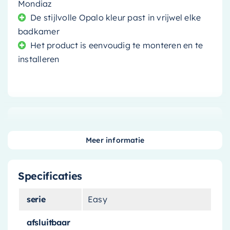
Mondiaz
De stijlvolle Opalo kleur past in vrijwel elke
badkamer
Het product is eenvoudig te monteren en te
installeren
Creëer een elegante en functionele badkamer
met de
Mondiaz Speciaal Ruimtebesparend
Meer informatie
sifon met clickwaste Mondiaz Easy – 5/4″
. Dit
product is niet alleen een praktische toevoeging
Specificaties
aan uw badkamer, maar voegt ook een vleugje
stijl toe met zijn Opalo kleur.
serie
Easy
Solide en duurzaam
afsluitbaar