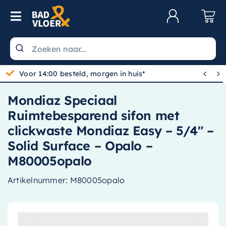
Skip to content
Toggle Navigation
Klantenservice
Wastafels


Gratis bezorgd vanaf 100,-
Toiletten
Mondiaz Speciaal
Spiegels
Ruimtebesparend sifon met
Kranen
clickwaste Mondiaz Easy – 5/4″ –
Solid Surface – Opalo –
Douche
M80005opalo
Badkamermeubels
Artikelnummer:
M80005opalo
Baden
Radiatoren