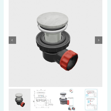
Accessoires
Installatiemateriaal
Klimaatbeheersing
PVC
Tegels