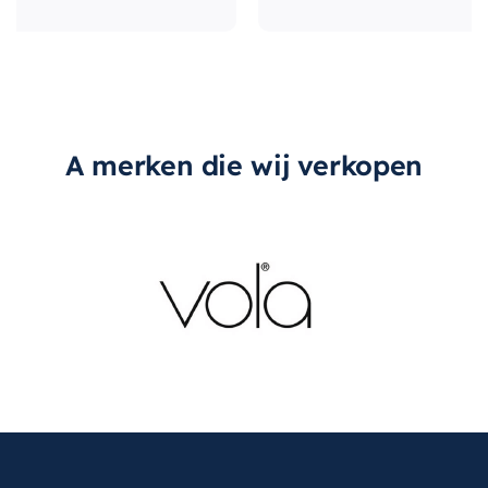
Upgrade uw badkamer vandaag nog met de
Mondiaz Easy
sifon met clickwaste in de unieke
Ostra kleur. Ervaar het gemak en de stijl van dit
hoogwaardige product van het betrouwbare
merk
Mondiaz
.
A merken die wij verkopen