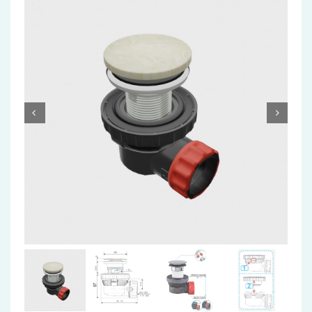
Accessoires
Installatiemateriaal
Klimaatbeheersing
PVC
Tegels