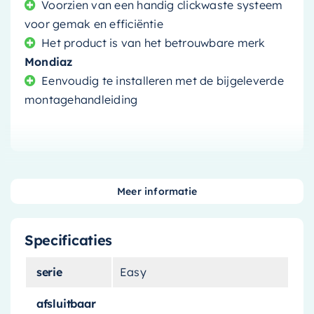
Voorzien van een handig clickwaste systeem
voor gemak en efficiëntie
Het product is van het betrouwbare merk
Mondiaz
Eenvoudig te installeren met de bijgeleverde
montagehandleiding
Als u op zoek bent naar een stijlvolle en
Meer informatie
functionele toevoeging aan uw badkamer, dan is
de
Mondiaz Easy
sifon met clickwaste de
Specificaties
perfecte keuze. Dit product is niet alleen
esthetisch aantrekkelijk, maar ook ontzettend
serie
Easy
praktisch dankzij het ruimtebesparende
ontwerp.
afsluitbaar