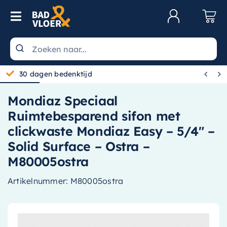
Skip to content
Toggle Navigation
Klantenservice
Wastafels


30 dagen bedenktijd
Toiletten
Mondiaz Speciaal
Spiegels
Ruimtebesparend sifon met
Kranen
clickwaste Mondiaz Easy – 5/4″ –
Solid Surface – Ostra –
Douche
M80005ostra
Badkamermeubels
Artikelnummer:
M80005ostra
Baden
Radiatoren