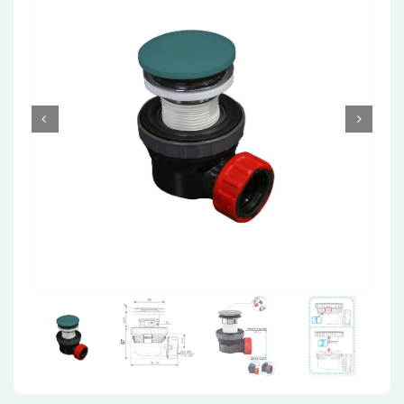
Accessoires
Installatiemateriaal
Klimaatbeheersing
PVC
Tegels