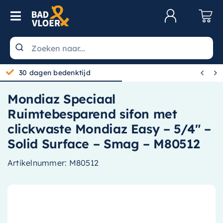
Skip to content
Toggle Navigation
Klantenservice
Wastafels


30 dagen bedenktijd
Toiletten
Mondiaz Speciaal
Spiegels
Ruimtebesparend sifon met
Kranen
clickwaste Mondiaz Easy – 5/4″ –
Solid Surface – Smag – M80512
Douche
Artikelnummer:
M80512
Badkamermeubels
Baden
Radiatoren