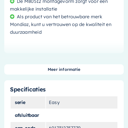
De M80512 montagevorm zorgt voor een
makkelijke installatie
Als product van het betrouwbare merk
Mondiaz, kunt u vertrouwen op de kwaliteit en
duurzaamheid
Maak uw badkamer of keuken compleet met het
Meer informatie
Mondiaz Speciaal Ruimtebesparend sifon met
clickwaste
. Dit product is niet alleen functioneel,
Specificaties
maar ook uitermate stijlvol dankzij de moderne
Smag design.
serie
Easy
Optimaal gebruik van ruimte
afsluitbaar
ean-code
6017312757779