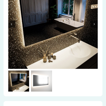
Accessoires
Installatiemateriaal
Klimaatbeheersing
PVC
Tegels