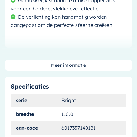
Gemakkelijk schoon te maken oppervlak
voor een heldere, vlekkeloze reflectie
De verlichting kan handmatig worden
aangepast om de perfecte sfeer te creëren
Creëer een luxueuze en ontspannen sfeer in uw
Meer informatie
badkamer met de
Mondiaz Spiegel Bright
.
Deze prachtige spiegel geeft uw badkamer een
Specificaties
strakke, moderne uitstraling terwijl de
ingebouwde verlichting een warme en
serie
Bright
uitnodigende ambiance creëert.
breedte
110.0
Verlichting voor het perfecte
zicht
ean-code
6017357148181