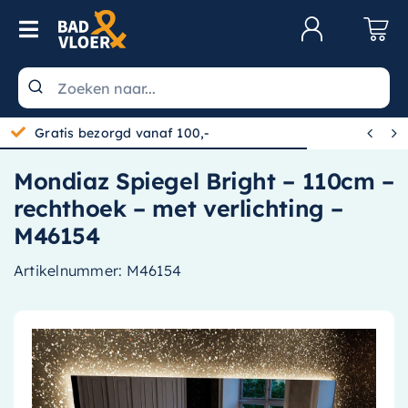
Skip to content
Toggle Navigation
Klantenservice
Wastafels


Gratis bezorgd vanaf 100,-
Toiletten
Mondiaz Spiegel Bright – 110cm –
Spiegels
rechthoek – met verlichting –
Kranen
M46154
Douche
Artikelnummer:
M46154
Badkamermeubels
Baden
Radiatoren