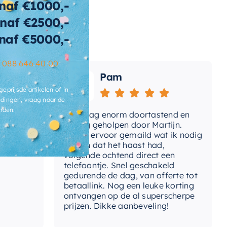
naf €1000,-
ertijd
2-3 weken
naf €2500,-
e-spiegel
Spiegel met LED
naf €5000,-
–
088 646 40 00
Pam
geprijsde artikelen of in
dingen, vraag naar de
rden.
Vandaag enorm doortastend en
Adv
mdat
prettig geholpen door Martijn.
sup
Avond ervoor gemaild wat ik nodig
Gee
had en dat het haast had,
res
volgende ochtend direct een
Wan
telefoontje. Snel geschakeld
gaa
gedurende de dag, van offerte tot
betaallink. Nog een leuke korting
Top
ontvangen op de al superscherpe
prijzen. Dikke aanbeveling!