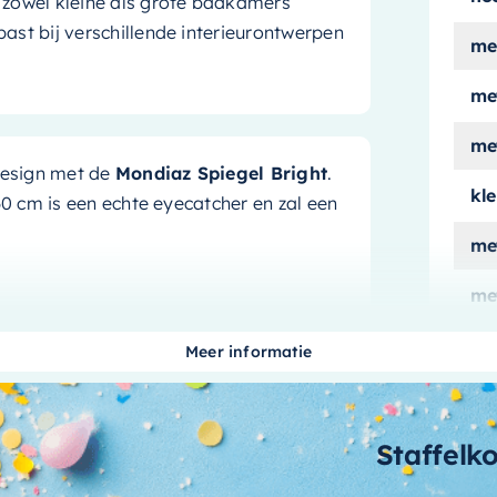
r zowel kleine als grote badkamers
ast bij verschillende interieurontwerpen
me
me
met
 design met de
Mondiaz Spiegel Bright
.
kle
 cm is een echte eyecatcher en zal een
me
met
kl
e elegantie uit die in elk interieur past.
Meer informatie
me
n interieurdesign en geeft uw badkamer
ern stadsappartement of een landelijke
typ
 vleugje klasse toe.
Staffelk
vo