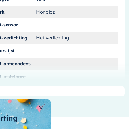
rk
Mondiaz
t-sensor
-verlichting
Met verlichting
ur-lijst
t-anticondens
-instelbare-
eurtemperatuur
t-touch-knop
e-verlichting
orting
rm-spiegel
Rond