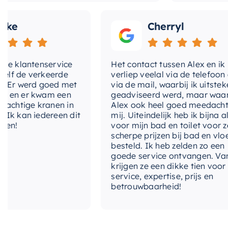
Cherryl
klantenservice
Het contact tussen Alex en ik
de verkeerde
verliep veelal via de telefoon en
 werd goed met
via de mail, waarbij ik uitstekend
 er kwam een
geadviseerd werd, maar waarbij
tige kranen in
Alex ook heel goed meedacht met
an iedereen dit
mij. Uiteindelijk heb ik bijna alles
voor mijn bad en toilet voor zeer
scherpe prijzen bij bad en vloer
besteld. Ik heb zelden zo een
goede service ontvangen. Van mij
krijgen ze een dikke tien voor
service, expertise, prijs en
betrouwbaarheid!