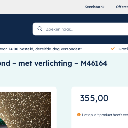
Kennisbank
Offert
Voor 14:00 besteld, dezelfde dag verzonden*
Grat
ond – met verlichting – M46164
355,00
Let op: dit product heeft ee