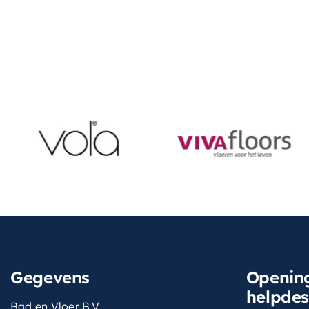
Gegevens
Opening
helpde
Bad en Vloer B.V.