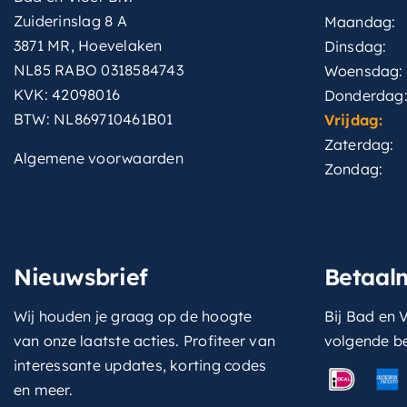
Zuiderinslag 8 A
Maandag:
3871 MR, Hoevelaken
Dinsdag:
NL85 RABO 0318584743
Woensdag:
KVK: 42098016
Donderdag
BTW: NL869710461B01
Vrijdag:
Zaterdag:
Algemene voorwaarden
Zondag:
Nieuwsbrief
Betaal
Wij houden je graag op de hoogte
Bij Bad en V
van onze laatste acties. Profiteer van
volgende b
interessante updates, korting codes
en meer.