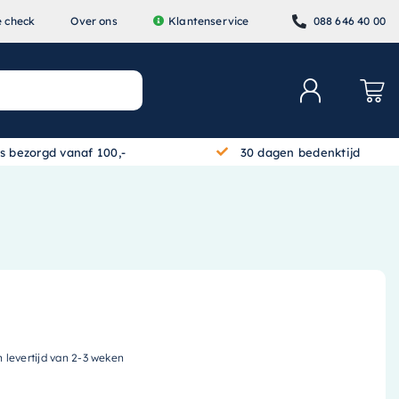
e check
Over ons
Klantenservice
088 646 40 00
is bezorgd vanaf 100,-
30 dagen bedenktijd
n levertijd van 2-3 weken