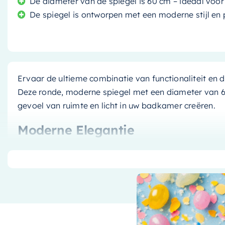
De diameter van de spiegel is 60 cm – ideaal voo
De spiegel is ontworpen met een moderne stijl en p
Ervaar de ultieme combinatie van functionaliteit en
Deze ronde, moderne spiegel met een diameter van 60
gevoel van ruimte en licht in uw badkamer creëren.
Moderne Elegantie
Deze spiegel van het merk
Mondiaz
straalt een modern
Het ronde ontwerp is in lijn met de nieuwste trends i
een verfijnde uitstraling. Of het nu gaat om een mod
cottage, de
Mondiaz Spiegel Bright
voegt overal een
Praktisch en Stijlvol