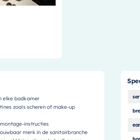
Spec
ser
an elke badkamer
utines zoals scheren of make-up
br
 montage-instructies
ea
rouwbaar merk in de sanitairbranche
ho