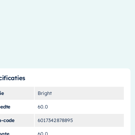
ificaties
ie
Bright
eedte
60.0
n-code
6017342878895
ogte
60.0