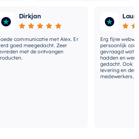
Dirkjan
Laura
 communicatie met Alex. Er
Erg fijne webwinkel,
goed meegedacht. Zeer
persoonlijk contact 
den met de ontvangen
gevraagd wat we nog
cten.
hadden en werd met
gedacht. Ook in de pr
levering en deskundi
medewerkers. Wij zij