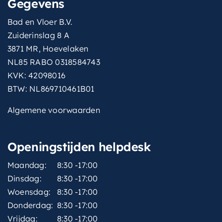
Gegevens
Bad en Vloer B.V.
Zuiderinslag 8 A
3871 MR, Hoevelaken
NL85 RABO 0318584743
KVK: 42098016
BTW: NL869710461B01
Algemene voorwaarden
Openingstijden helpdesk
Maandag:
8:30 -17:00
Dinsdag:
8:30 -17:00
Woensdag:
8:30 -17:00
Donderdag:
8:30 -17:00
Vrijdag:
8:30 -17:00