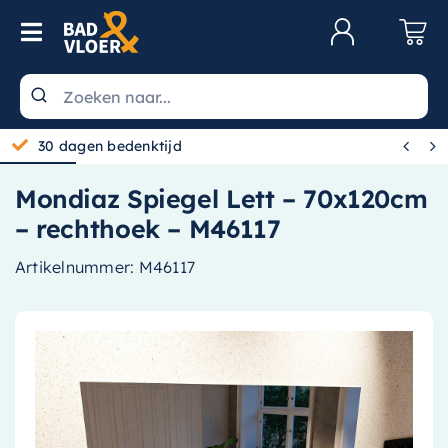
Skip to content
Toggle Navigation
Klantenservice
Wastafels


30 dagen bedenktijd
Toiletten
Mondiaz Spiegel Lett – 70x120cm
Spiegels
– rechthoek – M46117
Kranen
Artikelnummer:
M46117
Douche
Badkamermeubels
Baden
Radiatoren