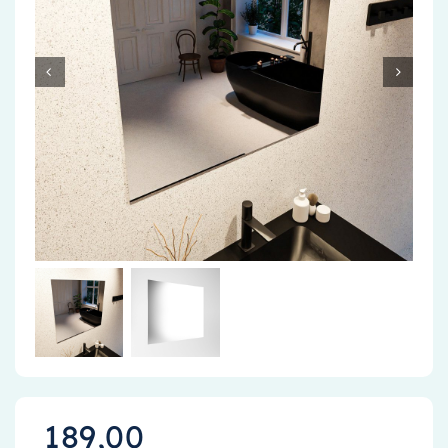
Accessoires
Installatiemateriaal
Klimaatbeheersing
PVC
Tegels
189,00