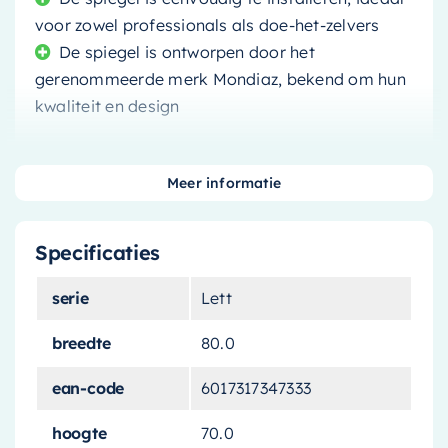
voor zowel professionals als doe-het-zelvers
De spiegel is ontworpen door het
gerenommeerde merk Mondiaz, bekend om hun
kwaliteit en design
Meer informatie
De
Mondiaz Spiegel Lett
combineert een strak
Specificaties
en modern ontwerp met de hoogste
kwaliteitsstandaarden. Deze elegant
serie
Lett
vormgegeven spiegel met zijn rechthoekige
vorm past perfect in elke moderne badkamer of
breedte
80.0
toiletruimte, en voegt een vleugje stijl toe aan
ean-code
6017317347333
uw interieur.
hoogte
70.0
Elegant ontwerp