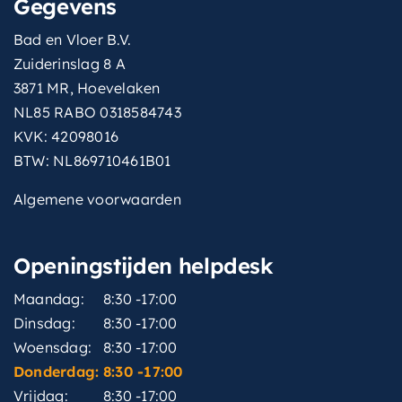
Gegevens
Bad en Vloer B.V.
Zuiderinslag 8 A
3871 MR, Hoevelaken
NL85 RABO 0318584743
KVK: 42098016
BTW: NL869710461B01
Algemene voorwaarden
Openingstijden helpdesk
Maandag:
8:30 -17:00
Dinsdag:
8:30 -17:00
Woensdag:
8:30 -17:00
Donderdag:
8:30 -17:00
Vrijdag:
8:30 -17:00