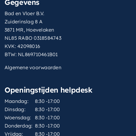
Gegevens
Bad en Vloer B.V.
Zuiderinslag 8 A
3871 MR, Hoevelaken
NL85 RABO 0318584743
KVK: 42098016
BTW: NL869710461B01
Algemene voorwaarden
Openingstijden helpdesk
Maandag:
8:30 -17:00
Dinsdag:
8:30 -17:00
Woensdag:
8:30 -17:00
Donderdag:
8:30 -17:00
Vrijdag:
8:30 -17:00