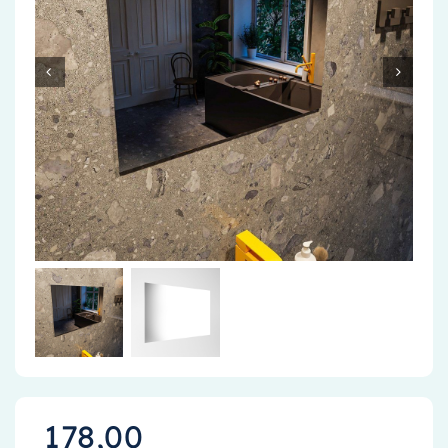
Accessoires
Installatiemateriaal
Klimaatbeheersing
PVC
Tegels
178,00