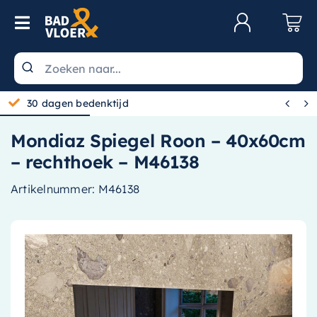
Skip to content
Toggle Navigation
Klantenservice
Wastafels


30 dagen bedenktijd
Toiletten
Mondiaz Spiegel Roon – 40x60cm
Spiegels
– rechthoek – M46138
Kranen
Artikelnummer:
M46138
Douche
Badkamermeubels
Baden
Radiatoren