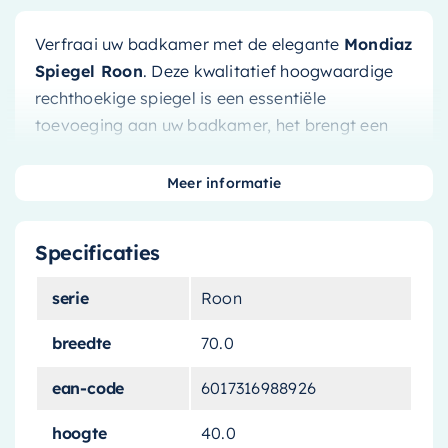
Verfraai uw badkamer met de elegante
Mondiaz
Spiegel Roon
. Deze kwalitatief hoogwaardige
rechthoekige spiegel is een essentiële
toevoeging aan uw badkamer, het brengt een
gevoel van ruimte en licht in uw kamer.
Meer informatie
Elegant Ontwerp
Specificaties
Met zijn strakke lijnen en eenvoudige vorm is de
Mondiaz Spiegel Roon
een perfecte aanvulling
serie
Roon
op elke badkamer. Het ontwerp van 40x70cm
past moeiteloos bij elke stijl, van modern tot
breedte
70.0
traditioneel. Het biedt een helder en scherp
ean-code
6017316988926
beeld, ideaal voor uw dagelijkse routine, van
scheren tot make-up aanbrengen.
hoogte
40.0