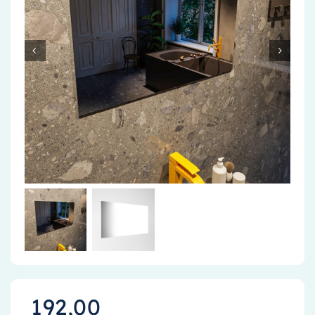
Accessoires
Installatiemateriaal
Klimaatbeheersing
PVC
Tegels
192,00