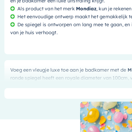
en je badkamer een luxe uitstraling krijgt.
Als product van het merk
Mondiaz
, kun je rekene
Het eenvoudige ontwerp maakt het gemakkelijk te m
De spiegel is ontworpen om lang mee te gaan, en 
van je huis verhoogt.
Voeg een vleugje luxe toe aan je badkamer met de
M
ronde spiegel heeft een royale diameter van 100cm, w
dagelijkse routines. Of je nu make-up aanbrengt, sche
deze spiegel biedt je de ruimte en zichtbaarheid die j
Verlichting waar je op kunt reke
Wat de
Mondiaz Spiegel Spot
echt onderscheidt, zij