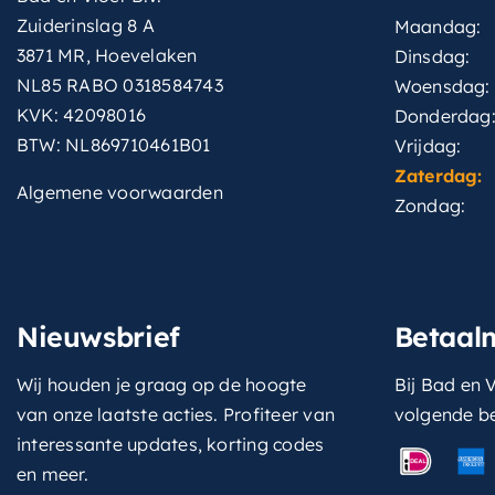
Zuiderinslag 8 A
Maandag:
3871 MR, Hoevelaken
Dinsdag:
NL85 RABO 0318584743
Woensdag:
KVK: 42098016
Donderdag
BTW: NL869710461B01
Vrijdag:
Zaterdag:
Algemene voorwaarden
Zondag:
Nieuwsbrief
Betaal
Wij houden je graag op de hoogte
Bij Bad en V
van onze laatste acties. Profiteer van
volgende b
interessante updates, korting codes
en meer.