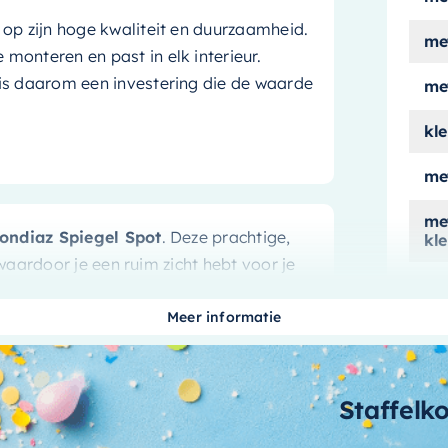
n op zijn hoge kwaliteit en duurzaamheid.
me
onteren en past in elk interieur.
is daarom een investering die de waarde
met
kle
me
met
ondiaz Spiegel Spot
. Deze prachtige,
kl
aardoor je een ruim zicht hebt voor je
me
ert of gewoon je reflectie wilt checken,
e nodig hebt.
Meer informatie
typ
nen
vo
Staffelk
lev
n de geïntegreerde spots. Deze zorgen