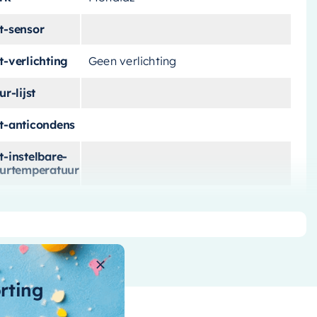
t-sensor
-verlichting
Geen verlichting
ur-lijst
t-anticondens
-instelbare-
eurtemperatuur
t-touch-knop
e-verlichting
rm-spiegel
Rond
orting
ertijd
2 – 3 weken