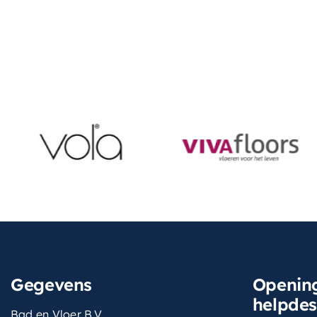
Gegevens
Opening
helpde
Bad en Vloer B.V.