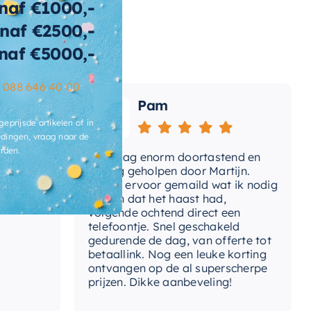
naf €1000,-
naf €2500,-
naf €5000,-
–
088 646 40 00
Pam
geprijsde artikelen of in
dingen, vraag naar de
rden.
Vandaag enorm doortastend en
Adv
mdat
prettig geholpen door Martijn.
sup
Avond ervoor gemaild wat ik nodig
Gee
had en dat het haast had,
res
volgende ochtend direct een
Wan
telefoontje. Snel geschakeld
gaa
gedurende de dag, van offerte tot
betaallink. Nog een leuke korting
Top
ontvangen op de al superscherpe
prijzen. Dikke aanbeveling!