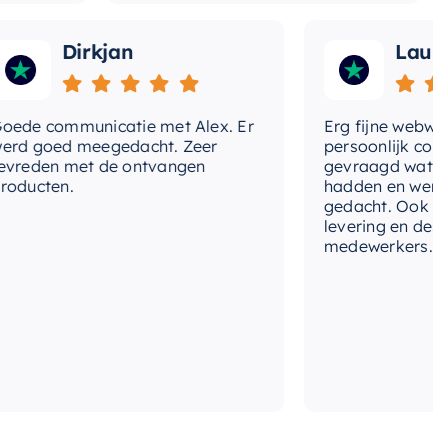
Dirkjan
Laura
 communicatie met Alex. Er
Erg fijne webwinkel,
goed meegedacht. Zeer
persoonlijk contact 
den met de ontvangen
gevraagd wat we nog
cten.
hadden en werd met
gedacht. Ook in de pr
levering en deskundi
medewerkers. Wij zij