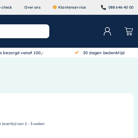
e check
Over ons
Klantenservice
088 646 40 00
is bezorgd vanaf 100,-
30 dagen bedenktijd
n levertijd van 2 - 3 weken