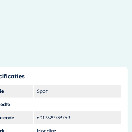
ificaties
ie
Spot
eedte
n-code
6017329733759
rk
Mondiaz