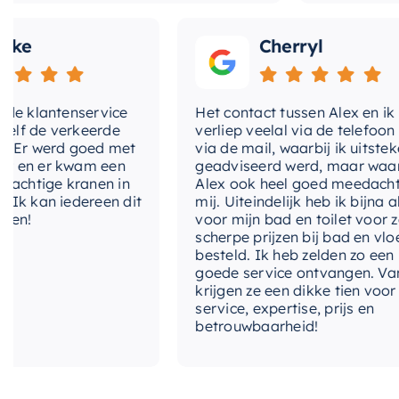
Cherryl
klantenservice
Het contact tussen Alex en ik
de verkeerde
verliep veelal via de telefoon en
 werd goed met
via de mail, waarbij ik uitstekend
 er kwam een
geadviseerd werd, maar waarbij
tige kranen in
Alex ook heel goed meedacht met
an iedereen dit
mij. Uiteindelijk heb ik bijna alles
voor mijn bad en toilet voor zeer
scherpe prijzen bij bad en vloer
besteld. Ik heb zelden zo een
goede service ontvangen. Van mij
krijgen ze een dikke tien voor
service, expertise, prijs en
betrouwbaarheid!