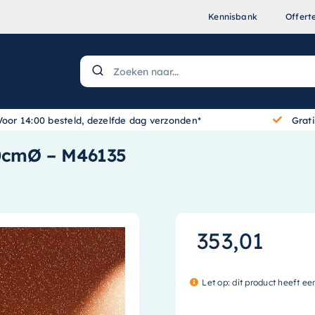
Kennisbank
Offert
Voor 14:00 besteld, dezelfde dag verzonden*
Grat
00cmØ – M46135
353,01
Let op: dit product heeft ee