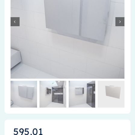
Accessoires
Installatiemateriaal
Klimaatbeheersing
PVC
Tegels
595,01