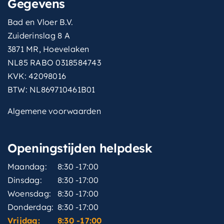
Gegevens
Bad en Vloer B.V.
Zuiderinslag 8 A
3871 MR, Hoevelaken
NL85 RABO 0318584743
KVK: 42098016
BTW: NL869710461B01
Algemene voorwaarden
Openingstijden helpdesk
Maandag:
8:30 -17:00
Dinsdag:
8:30 -17:00
Woensdag:
8:30 -17:00
Donderdag:
8:30 -17:00
Vrijdag:
8:30 -17:00