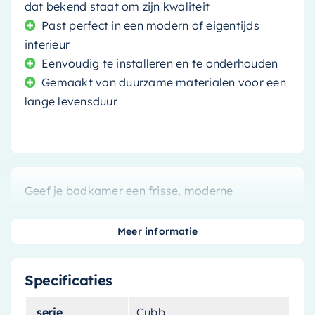
dat bekend staat om zijn kwaliteit
Past perfect in een modern of eigentijds
interieur
Eenvoudig te installeren en te onderhouden
Gemaakt van duurzame materialen voor een
lange levensduur
Geef je badkamer een frisse, moderne
uitstraling met deze stijlvolle
spiegelkast
.
Ontworpen door
Mondiaz
, een merk dat bekend
Meer informatie
staat om zijn kwaliteitsdesigns, is deze kast niet
alleen functioneel, maar ook een echte
Specificaties
eyecatcher.
serie
Cubb