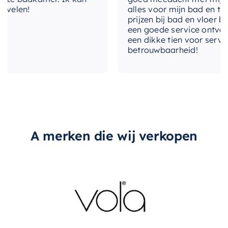
elen!
alles voor mijn bad en toilet
levertijd
2-3 weken
prijzen bij bad en vloer beste
een goede service ontvangen.
type-spiegel
Nee, los bij bestellen
een dikke tien voor service, e
betrouwbaarheid!
type-greep
Met greep
A merken die wij verkopen