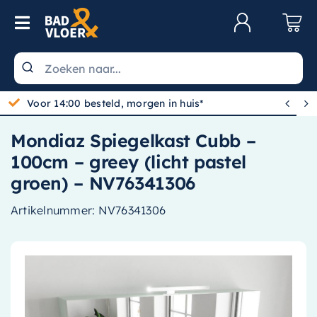
Skip to content
Toggle Navigation
Klantenservice
Wastafels


Gratis bezorgd vanaf 100,-
Toiletten
Mondiaz Spiegelkast Cubb –
Spiegels
100cm – greey (licht pastel
Kranen
groen) – NV76341306
Douche
Artikelnummer:
NV76341306
Badkamermeubels
Baden
Radiatoren