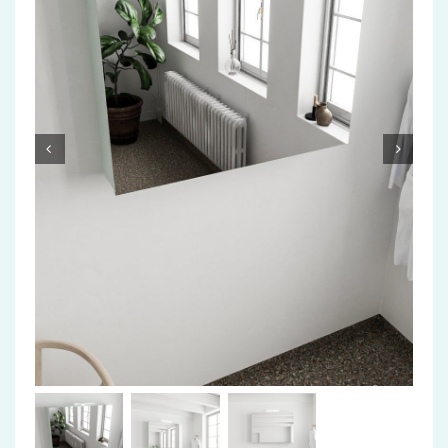
Accessoires
Installatiemateriaal
Klimaatbeheersing
PVC
Tegels