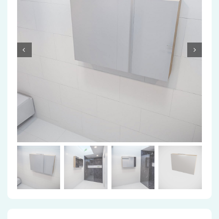
Accessoires
Installatiemateriaal
Klimaatbeheersing
PVC
Tegels