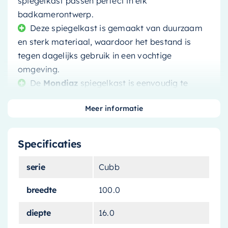
spiegelkast passen perfect in elk
badkamerontwerp.
Deze spiegelkast is gemaakt van duurzaam
en sterk materiaal, waardoor het bestand is
tegen dagelijks gebruik in een vochtige
omgeving.
De
Mondiaz
spiegelkast is eenvoudig te
monteren en wordt geleverd met alle nodige
Meer informatie
bevestigingsmaterialen.
Specificaties
serie
Cubb
Voeg een vleugje elegantie en functionaliteit toe
aan uw badkamer met de
Mondiaz Spiegelkast
breedte
100.0
Cubb
. Deze stijlvolle spiegelkast is gemaakt van
diepte
16.0
duurzaam
licht eiken
materiaal, waardoor het