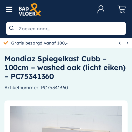
Skip to content
Toggle Navigation
Klantenservice
Wastafels


Gratis bezorgd vanaf 100,-
Toiletten
Mondiaz Spiegelkast Cubb –
Spiegels
100cm – washed oak (licht eiken)
Kranen
– PC75341360
Douche
Artikelnummer:
PC75341360
Badkamermeubels
Baden
Radiatoren