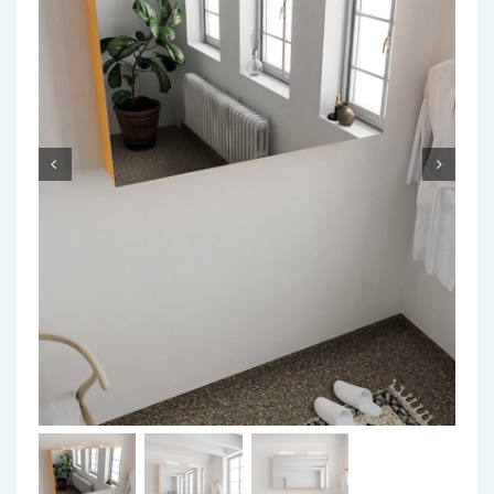
Accessoires
Installatiemateriaal
Klimaatbeheersing
PVC
Tegels