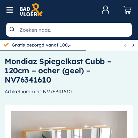
Skip to content
Toggle Navigation
Klantenservice
Wastafels


Gratis bezorgd vanaf 100,-
Toiletten
Mondiaz Spiegelkast Cubb –
Spiegels
120cm – ocher (geel) –
Kranen
NV76341610
Douche
Artikelnummer:
NV76341610
Badkamermeubels
Baden
Radiatoren