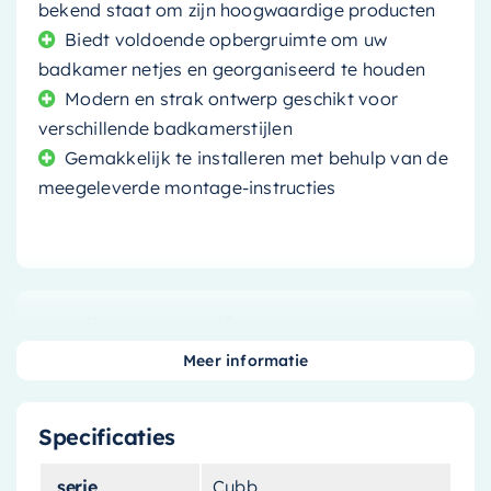
bekend staat om zijn hoogwaardige producten
Biedt voldoende opbergruimte om uw
badkamer netjes en georganiseerd te houden
Modern en strak ontwerp geschikt voor
verschillende badkamerstijlen
Gemakkelijk te installeren met behulp van de
meegeleverde montage-instructies
Creëer een stijlvolle en
functionele badkamer
Meer informatie
De
spiegelkast Cubb
is een perfecte aanvulling
Specificaties
op elke badkamer. Met zijn moderne ontwerp en
opvallende okerkleur zorgt deze kast voor een
serie
Cubb