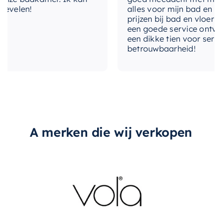
velen!
alles voor mijn bad en toile
levertijd
2-3 weken
prijzen bij bad en vloer best
een goede service ontvangen
type-spiegel
Nee, los bij bestellen
een dikke tien voor service, 
betrouwbaarheid!
type-greep
Met greep
A merken die wij verkopen