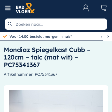
Skip to content
Toggle Navigation
Klantenservice
Wastafels


Voor 14:00 besteld, morgen in huis*
Toiletten
Mondiaz Spiegelkast Cubb –
Spiegels
120cm – talc (mat wit) –
Kranen
PC75341367
Douche
Artikelnummer:
PC75341367
Badkamermeubels
Baden
Radiatoren