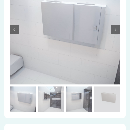
Accessoires
Installatiemateriaal
Klimaatbeheersing
PVC
Tegels