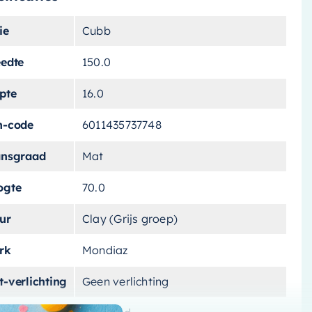
ie
Cubb
eedte
150.0
pte
16.0
n-code
6011435737748
ansgraad
Mat
ogte
70.0
ur
Clay (Grijs groep)
rk
Mondiaz
-verlichting
Geen verlichting