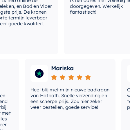
eb online de
ik het adres niet volledig had
n, en Bad en Vloer
doorgegeven. Werkelijk
st
prijs. De kranen
fantastisch!
ermijn leverbaar
lev
goede kwaliteit.
typ
ty
Mariska
Heel blij met mijn nieuwe badkraan
Goede
van Hotbath. Snelle verzending en
werd 
een scherpe prijs. Zou hier zeker
tevre
weer bestellen, goede service!
produc