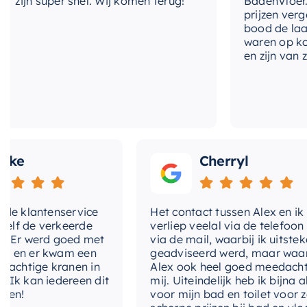
jn super snel. Wij komen terug!
BadenVloer. Ik h
prijzen vergeleke
bood de laagste 
waren op korte t
en zijn van zeer 
Cherryl
lantenservice
Het contact tussen Alex en ik
e verkeerde
verliep veelal via de telefoon en
 werd goed met
via de mail, waarbij ik uitstekend
 er kwam een
geadviseerd werd, maar waarbij
tige kranen in
Alex ook heel goed meedacht met
an iedereen dit
mij. Uiteindelijk heb ik bijna alles
voor mijn bad en toilet voor zeer