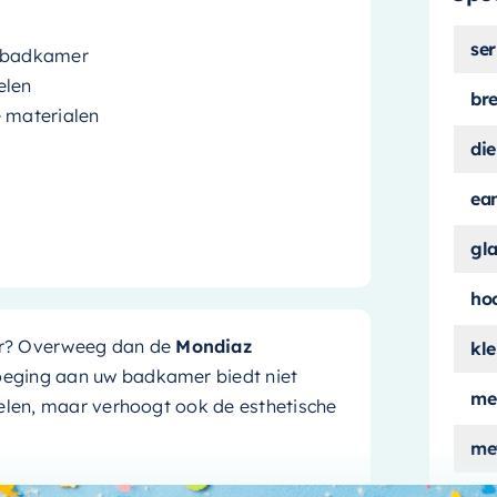
ser
w badkamer
elen
br
e materialen
die
ea
gl
ho
er? Overweeg dan de
Mondiaz
kle
evoeging aan uw badkamer biedt niet
me
kelen, maar verhoogt ook de esthetische
met
t