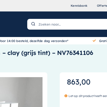
Kennisbank
Offert
Voor 14:00 besteld, dezelfde dag verzonden*
Grat
 clay (grijs tint) – NV76341106
863,00
Let op: dit product heeft ee