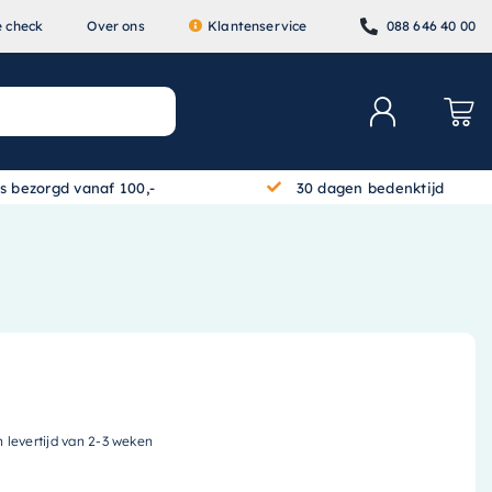
e check
Over ons
Klantenservice
088 646 40 00
is bezorgd vanaf 100,-
30 dagen bedenktijd
n levertijd van 2-3 weken