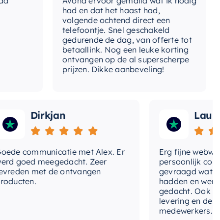
Avond ervoor gemaild wat ik nodig
Gee
had en dat het haast had,
res
opcontact
Nee, los bij bestellen
volgende ochtend direct een
Wan
telefoontje. Snel geschakeld
gaa
ertijd
2-3 weken
gedurende de dag, van offerte tot
betaallink. Nog een leuke korting
Top
ontvangen op de al superscherpe
e-spiegel
Nee, los bij bestellen
prijzen. Dikke aanbeveling!
pe-greep
Met greep
Dirkjan
Laura
 communicatie met Alex. Er
Erg fijne webwinkel,
goed meegedacht. Zeer
persoonlijk contact 
den met de ontvangen
gevraagd wat we nog
ten.
hadden en werd met
gedacht. Ook in de pri
levering en deskundi
medewerkers. Wij zijn