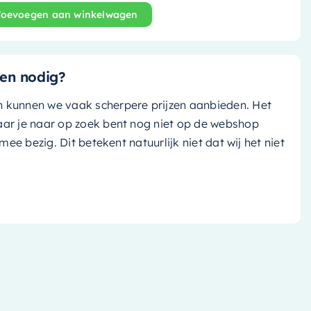
Toevoegen aan winkelwagen
ast Cubb - 150cm - clay (grijs tint) - NV76341106 aantal
en nodig?
n kunnen we vaak scherpere prijzen aanbieden. Het
aar je naar op zoek bent nog niet op de webshop
k mee bezig. Dit betekent natuurlijk niet dat wij het niet