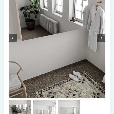
Accessoires
Installatiemateriaal
Klimaatbeheersing
PVC
Tegels