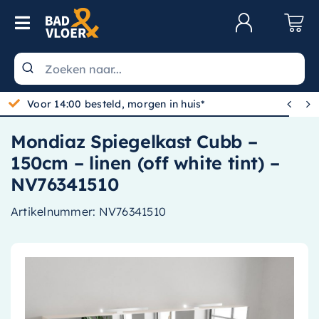
Skip to content
Toggle Navigation
Klantenservice
Wastafels


Toiletten
Mondiaz Spiegelkast Cubb –
Spiegels
150cm – linen (off white tint) –
Kranen
NV76341510
Douche
Artikelnummer:
NV76341510
Badkamermeubels
Baden
Radiatoren