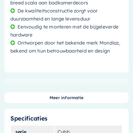
breed scala aan badkamerdecors
De kwaliteitsconstructie zorgt voor
duurzaamheid en lange levensduur
Eenvoudig te monteren met de bijgeleverde
hardware
Ontworpen door het bekende merk Mondiaz,
bekend om hun betrouwbaarheid en design
Maak kennis met de
Mondiaz Spiegelkast
Cubb
. Deze stijlvolle en functionele toevoeging
Meer informatie
aan uw badkamer is meer dan alleen een
spiegel. Het is een statement van smaak en
Specificaties
design, een plek om uw toiletartikelen en
cosmetica op te bergen en een manier om uw
serie
Cubb