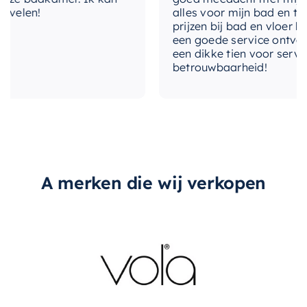
opbergruimte te creëren, de
Mondiaz
elen!
alles voor mijn bad en toilet
levertijd
2-3 weken
prijzen bij bad en vloer best
Spiegelkast Cubb
is een uitstekende keuze. Het
een goede service ontvangen
combineert functionaliteit met stijl, en kwaliteit
type-spiegel
Nee, los bij bestellen
een dikke tien voor service, e
met design. Kies voor de Mondiaz Spiegelkast
betrouwbaarheid!
Cubb en voeg een stukje luxe toe aan uw
type-greep
Met greep
dagelijkse routine.
A merken die wij verkopen