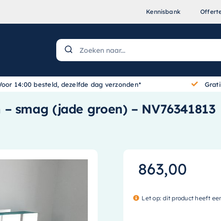
Kennisbank
Offert
Voor 14:00 besteld, dezelfde dag verzonden*
Grat
 – smag (jade groen) – NV76341813
863,00
Let op: dit product heeft ee