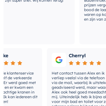
jn super snel. Wij komen terug!
BadenVloer. Ik h
prijzen vergeleke
praktische opbergruimte nodig hebt, deze spiegelkast
bood de laagste 
waren op korte t
en zijn van zeer 
Cherryl
lantenservice
Het contact tussen Alex en ik
e verkeerde
verliep veelal via de telefoon en
 werd goed met
via de mail, waarbij ik uitstekend
 er kwam een
geadviseerd werd, maar waarbij
tige kranen in
Alex ook heel goed meedacht met
an iedereen dit
mij. Uiteindelijk heb ik bijna alles
voor mijn bad en toilet voor zeer