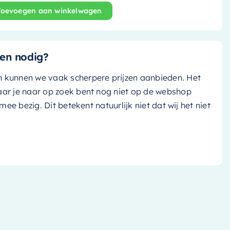
Toevoegen aan winkelwagen
kast Cubb - 150cm - smag (jade groen) - NV76341813 aan
en nodig?
n kunnen we vaak scherpere prijzen aanbieden. Het
aar je naar op zoek bent nog niet op de webshop
k mee bezig. Dit betekent natuurlijk niet dat wij het niet