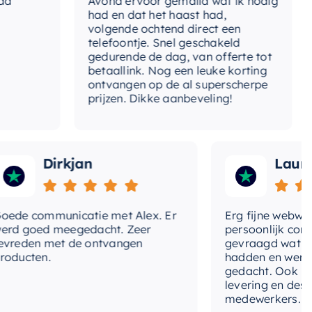
Avond ervoor gemaild wat ik nodig
Gee
had en dat het haast had,
res
opcontact
Nee, los bij bestellen
volgende ochtend direct een
Wan
telefoontje. Snel geschakeld
gaa
ertijd
2-3 weken
gedurende de dag, van offerte tot
betaallink. Nog een leuke korting
Top
ontvangen op de al superscherpe
e-spiegel
Nee, los bij bestellen
prijzen. Dikke aanbeveling!
pe-greep
Met greep
Dirkjan
Laura
 communicatie met Alex. Er
Erg fijne webwinkel,
goed meegedacht. Zeer
persoonlijk contact 
den met de ontvangen
gevraagd wat we nog
ten.
hadden en werd met
gedacht. Ook in de pri
levering en deskundi
medewerkers. Wij zijn