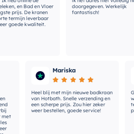
eb online de
ik het adres niet volledig had
n, en Bad en Vloer
doorgegeven. Werkelijk
 is de perfecte keuze.
st
prijs. De kranen
fantastisch!
ermijn leverbaar
lev
goede kwaliteit.
typ
ty
Mariska
Heel blij met mijn nieuwe badkraan
Goede
van Hotbath. Snelle verzending en
werd 
een scherpe prijs. Zou hier zeker
tevre
weer bestellen, goede service!
produc