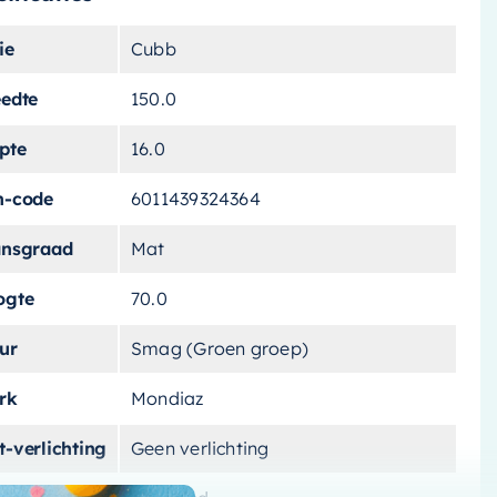
ie
Cubb
eedte
150.0
pte
16.0
n-code
6011439324364
ansgraad
Mat
ogte
70.0
ur
Smag (Groen groep)
rk
Mondiaz
-verlichting
Geen verlichting