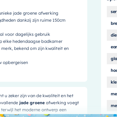
ser
 unieke jade groene afwerking
dheden dankzij zijn ruime 150cm
br
al voor dagelijks gebruik
die
 op elke hedendaagse badkamer
ea
erk, bekend om zijn kwaliteit en
gl
uw opbergeisen
ho
kle
me
u zeker zijn van de kwaliteit en het
pvallende
jade groene
afwerking voegt
met
, terwijl het moderne ontwerp een
r.