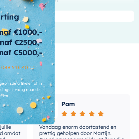
tvoering
Hangend
ntal-deuren
3 deuren
orting
airichting-
naf €1000,-
Beide kanten
ur
naf €2500,-
belzijdige-
naf €5000,-
Nee
iegeldeur
–
088 646 40 00
t-
htschakelaar
geprijsde artikelen of in
t-stopcontact
dingen, vraag naar de
rden.
ats-
Pam
lichting
e-verlichting
Vandaag enorm doortastend en
Adv
mdat
prettig geholpen door Martijn.
sup
brieksgarantie
2 jaar