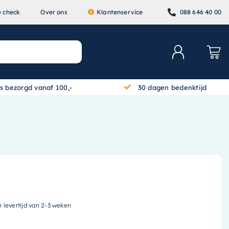
e check
Over ons
Klantenservice
088 646 40 00
is bezorgd vanaf 100,-
30 dagen bedenktijd
n levertijd van 2-3 weken