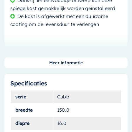
Dankzij het eenvoudige ontwerp kan deze
spiegelkast gemakkelijk worden geïnstalleerd
De kast is afgewerkt met een duurzame
coating om de levensduur te verlengen
Voeg een vleugje elegantie en functionaliteit toe
Meer informatie
aan uw badkamer met de
Mondiaz Spiegelkast
Cubb
. Deze prachtige
spiegelkast
is meer dan
Specificaties
alleen een plek om uw tanden te poetsen. Het is
een statement van stijl, een opslagoplossing en
serie
Cubb
een essentieel element in uw dagelijkse routine.
breedte
150.0
Modern en functioneel
ontwerp
diepte
16.0