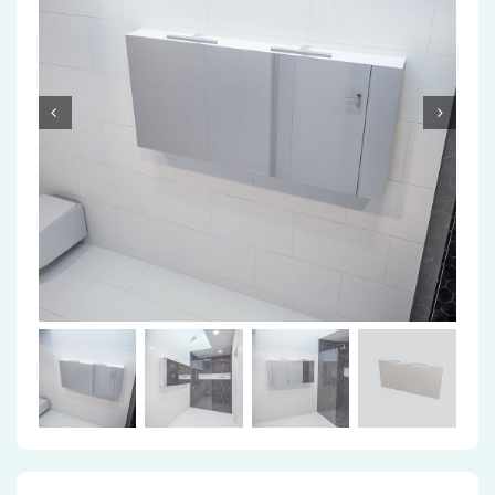
Accessoires
Installatiemateriaal
Klimaatbeheersing
PVC
Tegels