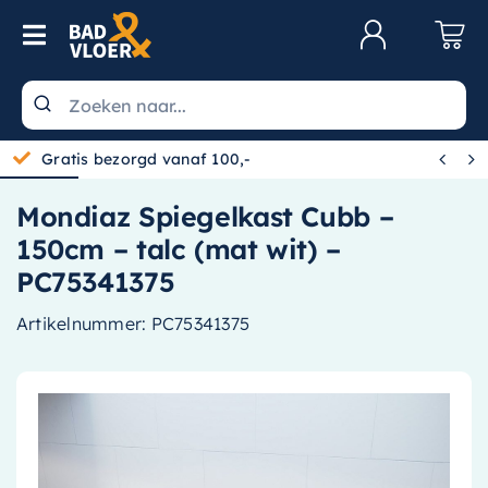
Skip to content
Toggle Navigation
Klantenservice
Wastafels


Gratis bezorgd vanaf 100,-
Toiletten
Mondiaz Spiegelkast Cubb –
Spiegels
150cm – talc (mat wit) –
Kranen
PC75341375
Douche
Artikelnummer:
PC75341375
Badkamermeubels
Baden
Radiatoren