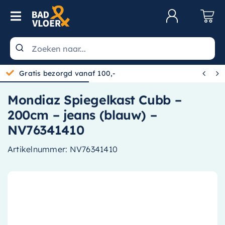
Skip to content
Toggle Navigation
Klantenservice
Wastafels


Gratis bezorgd vanaf 100,-
Toiletten
Mondiaz Spiegelkast Cubb –
Spiegels
200cm – jeans (blauw) –
Kranen
NV76341410
Douche
Artikelnummer:
NV76341410
Badkamermeubels
Baden
Radiatoren