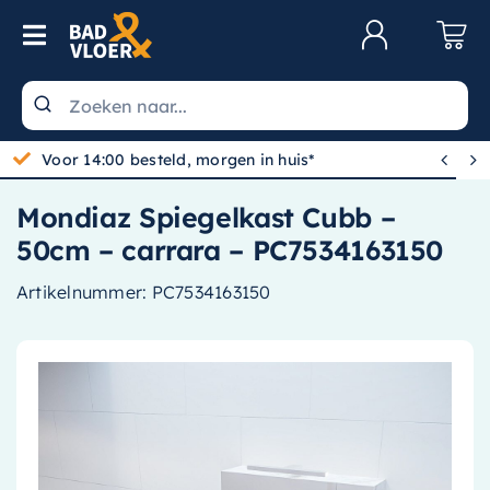
Skip to content
Toggle Navigation
Klantenservice
Wastafels


Toiletten
Mondiaz Spiegelkast Cubb –
Spiegels
50cm – carrara – PC7534163150
Kranen
Artikelnummer:
PC7534163150
Douche
Badkamermeubels
Baden
Radiatoren