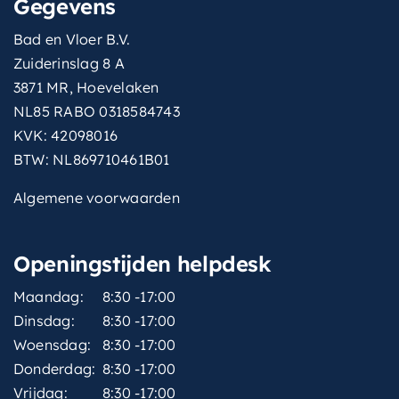
Gegevens
Bad en Vloer B.V.
Zuiderinslag 8 A
3871 MR, Hoevelaken
NL85 RABO 0318584743
KVK: 42098016
BTW: NL869710461B01
Algemene voorwaarden
Openingstijden helpdesk
Maandag:
8:30 -17:00
Dinsdag:
8:30 -17:00
Woensdag:
8:30 -17:00
Donderdag:
8:30 -17:00
Vrijdag:
8:30 -17:00