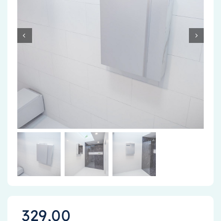
Accessoires
Installatiemateriaal
Klimaatbeheersing
PVC
Tegels
329,00