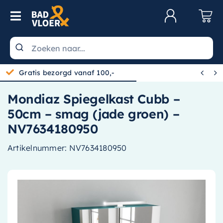
Skip to content
Toggle Navigation
Klantenservice
Wastafels


Gratis bezorgd vanaf 100,-
Toiletten
Mondiaz Spiegelkast Cubb –
Spiegels
50cm – smag (jade groen) –
Kranen
NV7634180950
Douche
Artikelnummer:
NV7634180950
Badkamermeubels
Baden
Radiatoren