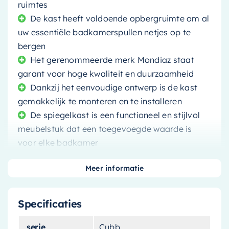
ruimtes
De kast heeft voldoende opbergruimte om al
uw essentiële badkamerspullen netjes op te
bergen
Het gerenommeerde merk Mondiaz staat
garant voor hoge kwaliteit en duurzaamheid
Dankzij het eenvoudige ontwerp is de kast
gemakkelijk te monteren en te installeren
De spiegelkast is een functioneel en stijlvol
meubelstuk dat een toegevoegde waarde is
voor elke badkamer
Meer informatie
Specificaties
Transformeer uw badkamer met de
Mondiaz
Spiegelkast Cubb
. Deze compacte maar ruime
serie
Cubb