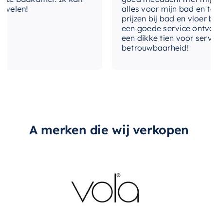
elen!
alles voor mijn bad en toilet
levertijd
2-3 weken
prijzen bij bad en vloer beste
een goede service ontvangen.
type-spiegel
Nee, los bij bestellen
een dikke tien voor service, e
betrouwbaarheid!
type-greep
Met greep
A merken die wij verkopen