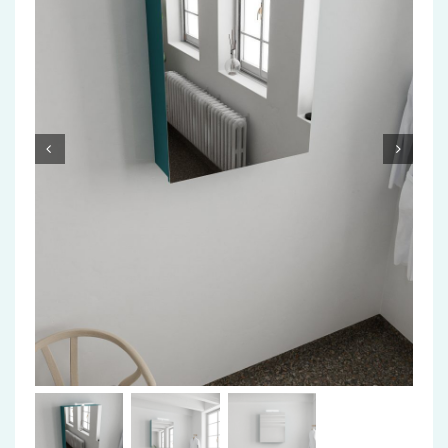
Accessoires
Installatiemateriaal
Klimaatbeheersing
PVC
Tegels