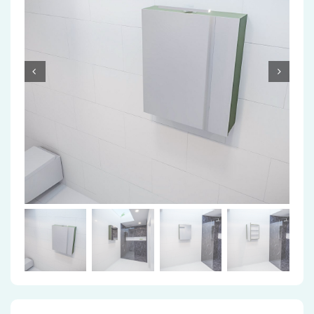
Accessoires
Installatiemateriaal
Klimaatbeheersing
PVC
Tegels