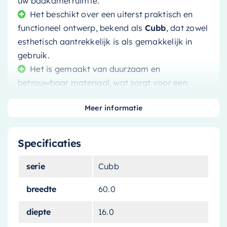
uw badkamerruimte.
Het beschikt over een uiterst praktisch en
functioneel ontwerp, bekend als
Cubb
, dat zowel
esthetisch aantrekkelijk is als gemakkelijk in
gebruik.
Het is gemaakt van duurzaam en
betrouwbaar materiaal, wat zorgt voor een
lange levensduur en een hoge mate van
Meer informatie
betrouwbaarheid.
Het heeft een eenvoudig montageproces,
wat betekent dat u het zonder problemen zelf
Specificaties
kunt installeren, waardoor u op de lange termijn
kosten bespaart.
serie
Cubb
breedte
60.0
diepte
16.0