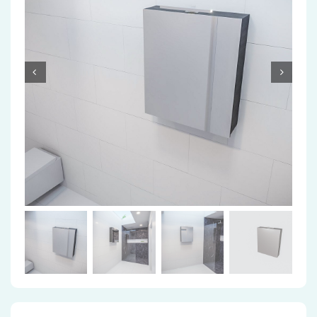
Accessoires
Installatiemateriaal
Klimaatbeheersing
PVC
Tegels