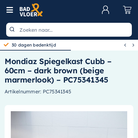
Skip to content
Toggle Navigation
Klantenservice
Wastafels


30 dagen bedenktijd
Toiletten
Mondiaz Spiegelkast Cubb –
Spiegels
60cm – dark brown (beige
Kranen
marmerlook) – PC75341345
Douche
Artikelnummer:
PC75341345
Badkamermeubels
Baden
Radiatoren