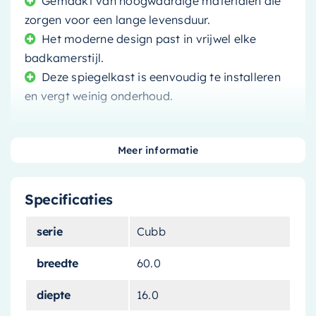
Gemaakt van hoogwaardige materialen die
zorgen voor een lange levensduur.
Het moderne design past in vrijwel elke
badkamerstijl.
Deze spiegelkast is eenvoudig te installeren
en vergt weinig onderhoud.
Meer informatie
Maak kennis met de
Mondiaz Spiegelkast
Specificaties
Cubb
. Een stijlvolle en functionele toevoeging
aan uw badkamer die zowel praktisch als
serie
Cubb
esthetisch aantrekkelijk is. De donkerbruine
afwerking, gecombineerd met een beige
breedte
60.0
marmerlook, zorgt voor een luxueuze en
diepte
16.0
moderne uitstraling die in vrijwel elke badkamer