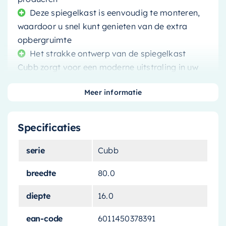
Deze spiegelkast is eenvoudig te monteren,
waardoor u snel kunt genieten van de extra
opbergruimte
Het strakke ontwerp van de spiegelkast
Cubb zorgt voor een moderne uitstraling in uw
badkamer
Meer informatie
Specificaties
De
Mondiaz Spiegelkast Cubb
is een stijlvolle
serie
Cubb
en praktische toevoeging aan uw badkamer.
Deze spiegelkast is, met zijn breedte van 80 cm,
breedte
80.0
ideaal voor het opbergen van al uw
diepte
16.0
badkamerspullen.
ean-code
6011450378391
Elegantie en functionaliteit