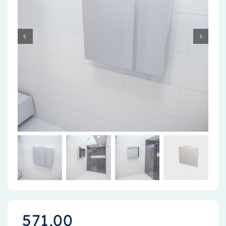
Accessoires
Installatiemateriaal
Klimaatbeheersing
PVC
Tegels
571,00