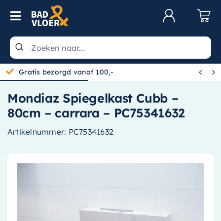
Skip to content
Toggle Navigation
Klantenservice
Wastafels


Gratis bezorgd vanaf 100,-
Toiletten
Mondiaz Spiegelkast Cubb –
Spiegels
80cm – carrara – PC75341632
Kranen
Artikelnummer:
PC75341632
Douche
Badkamermeubels
Baden
Radiatoren