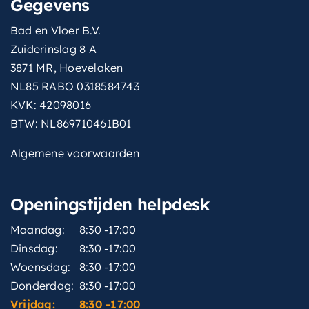
Gegevens
Bad en Vloer B.V.
Zuiderinslag 8 A
3871 MR, Hoevelaken
NL85 RABO 0318584743
KVK: 42098016
BTW: NL869710461B01
Algemene voorwaarden
Openingstijden helpdesk
Maandag:
8:30 -17:00
Dinsdag:
8:30 -17:00
Woensdag:
8:30 -17:00
Donderdag:
8:30 -17:00
Vrijdag:
8:30 -17:00